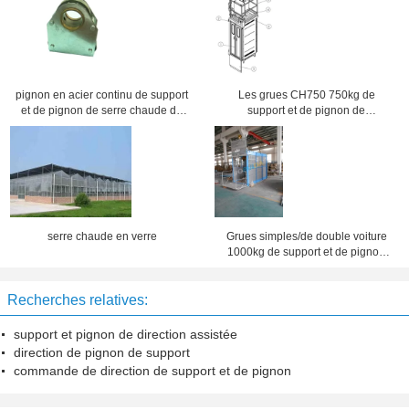
pignon en acier continu de support
Les grues CH750 750kg de
et de pignon de serre chaude de
support et de pignon de
ventilation avec l'incidence
transporteur de matériau de
d'alliage de cuivre
construction/personnes choisissent
la cage
serre chaude en verre
Grues simples/de double voiture
1000kg de support et de pignon
pour le matériau de construction
Recherches relatives:
support et pignon de direction assistée
direction de pignon de support
commande de direction de support et de pignon