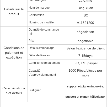
Lieu d'origine
La Chine
Nom de marque
Ding Yuan
Détails sur le
produit
Certification
ISO
Numéro de modèle
A11321200
Quantité de commande
négociation
min
Prix
negotiable
Conditions de
Détails d'emballage
Selon l'exigence de client
paiement et
Délai de livraison
7-15days
expédition
Conditions de paiement
L/C, T/T, paypal
1000 Pièce/pièces per
Capacité
d'approvisionnement
mois
,
support et pignon incurvés
Caractéristique
Surligner:
s et détails
support et pignon hélicoïdaux