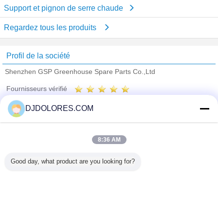
Support et pignon de serre chaude
Regardez tous les produits
Profil de la société
Shenzhen GSP Greenhouse Spare Parts Co.,Ltd
Fournisseurs vérifié
Trust Seal
Verified Suplier
DJDOLORES.COM
Accueil
8:36 AM
Tous les produits
Good day, what product are you looking for?
Au sujet de nous
Contactez-nous
Demande de soumission