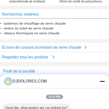
polycarbonate de multiwall
30mm de cavité de polycarbonate
d'isolation thermique pour la
d'isolation thermique
lucarne
Recherches relatives:
systèmes de chauffage de serre chaude
ombre du soleil de serre chaude
rideaux thermiques en serre chaude
Écrans de courant ascendant de serre chaude
Regardez tous les produits
Profil de la société
Shenzhen GSP Greenhouse Spare Parts Co.,Ltd
DJDOLORES.COM
Fournisseurs vérifié
Trust Seal
Verified Suplier
6:22 PM
Good day, what product are you looking for?