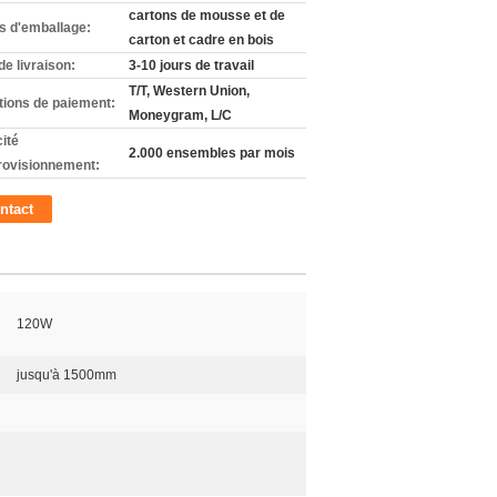
cartons de mousse et de
ls d'emballage:
carton et cadre en bois
de livraison:
3-10 jours de travail
T/T, Western Union,
tions de paiement:
Moneygram, L/C
ité
2.000 ensembles par mois
rovisionnement:
ntact
120W
jusqu'à 1500mm