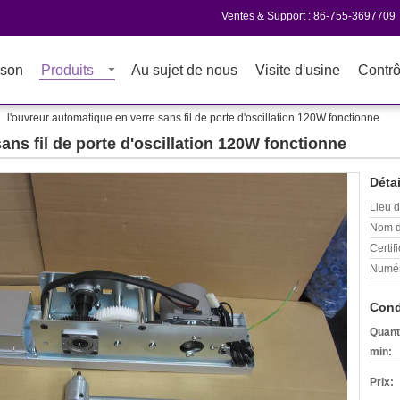
Ventes & Support :
86-755-3697709
son
Produits
Au sujet de nous
Visite d'usine
Contrô
l'ouvreur automatique en verre sans fil de porte d'oscillation 120W fonctionne
ans fil de porte d'oscillation 120W fonctionne
Détai
Lieu d
Nom d
Certifi
Numér
Cond
Quant
min:
Prix: