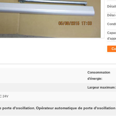
Détai
Délai 
Condi
Capac
d'app
Co
Consommation
d'énergie:
Largeur maximum:
.C 24V
 porte d'oscillation
Opérateur automatique de porte d'oscillation
,