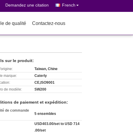
Demandez une citation
French
le de qualité
Contactez-nous
ls sur le produit:
'origine:
Taïwan, Chine
e marque:
Caterly
cation:
CE,ISO9001
o de modèle:
SW200
itions de paiement et expédition:
ité de commande
5 ensembles
USD403.00/set to USD 714
.00/set