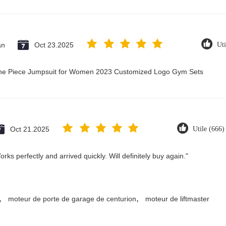
an
Oct 23.2025
Uti
 One Piece Jumpsuit for Women 2023 Customized Logo Gym Sets
Oct 21.2025
Utile (666)
ks perfectly and arrived quickly. Will definitely buy again."
,
,
moteur de porte de garage de centurion
moteur de liftmaster