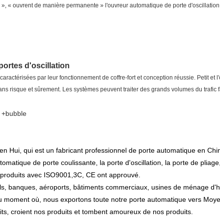
e », « ouvrent de manière permanente » l'ouvreur automatique de porte d'oscillation
ortes d'oscillation
ractérisées par leur fonctionnement de coffre-fort et conception réussie. Petit et l'
ans risque et sûrement. Les systèmes peuvent traiter des grands volumes du trafic 
 +bubble
n Hui, qui est un fabricant professionnel de porte automatique en Chi
atique de porte coulissante, la porte d'oscillation, la porte de pliage,
nos produits avec ISO9001,3C, CE ont approuvé.
tels, banques, aéroports, bâtiments commerciaux, usines de ménage d'hô
 au moment où, nous exportons toute notre porte automatique vers Moye
uits, croient nos produits et tombent amoureux de nos produits.