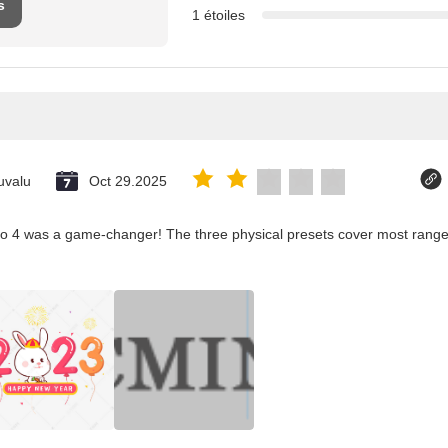
s
1 étoiles
uvalu
Oct 29.2025
co 4 was a game-changer! The three physical presets cover most ranges