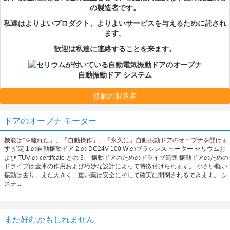
の製造者です。
私達はよりよいプロダクト、よりよいサービスを与えるために託され
ます。
歓迎は私達に連絡することを来ます。
自動振動ドア システム
接触の製造者
ドアのオープナ モーター
機能は"を離れた」、「自動操作」、「永久に」自動振動ドアのオープナを開けま
す 指定 1 の自動振動ドア 2 の DC24V 100 W のブラシレス モーター セリウムお
よび TUV の certifcate との 3、 振動ドアのためのドライブ範囲 振動ドアのための
ドライブは金庫の作用および巧妙な設計によって特徴付けられます。 小さい軽い
振動は去り、また大きく、重い葉は安全にそして確実に開閉されるできます。 シ
ステ...
また好むかもしれません