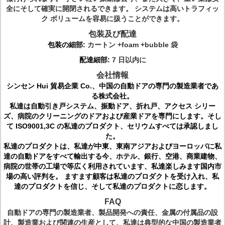
全にそして確実に開閉されるできます。 システムは高いトラフィッ
ク ボリュームを容易に扱うことができます。
包装及び配達
包装の細部:
カートン +foam +bubble 袋
配達細部:
7 日以内に
会社情報
シンセン Hui 貿易企業 Co.、中国の自動ドアの専門の製造業者であ
る株式会社。
私達は自動引き戸システム、振動ドア、折れ戸、アクセス シリー
ズ、病院のクリーニングのドアおよび産業ドアを専門にします。そし
て ISO9001,3C の私達のプロダクト、セリウムすべては承認しまし
た。
私達のプロダクトは、私達が中東、東南アジアおよびヨーロッパに私
達の自動ドアをすべて輸出する今、ホテル、銀行、空港、商業建物、
病院の世帯の工場で等広く利用されています、私達楽しみます国内市
場の高い評判を。 ますます顧客は私達のプロダクトを受け入れ、私
達のプロダクトを信じ、そして私達のプロダクトに恋します。
FAQ
自動ドアの専門の製造業者、製品開発への責任、金属の付属品の設
計、製造業および関連の生産として、私達は典型的な中国の製造業者