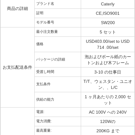
ブランド名
Caterly
商品の詳細
証明
CE,ISO9001
モデル番号
SW200
最小注文数量
5 セット
USD403.00/set to USD
価格
714 .00/set
泡およびボール紙のカー
パッケージの詳細
トンおよび木フレーム
お支払配送条件
受渡し時間
3-10 の仕事日
T/T、ウェスタン・ユニオ
支払条件
ン、、L/C
1 ヶ月あたりの 2,000 セ
供給の能力
ット
電源:
AC 100V への 240V
電力消費:
120Wの
最高重量:
200KG まで