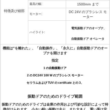
最高の幅:
1500mm まで
特徴及び細部
DC 24V のブラシレス モ
モーター:
ーター
,
電気振動ドアのオープナ
ハイライト:
自動振動ドア オペレータ
機能は"を離れた」、「自動操作」、「永久に」自動振動ドアのオー
プナを開けます
指定
1 の自動振動ドア
2 の DC24V 100 W のブラシレス モーター
セリウムおよび TUV の certifcate との 3、
振動ドアのためのドライブ範囲
振動ドアのためのドライブは金庫の作用および巧妙な設計によって特
徴付けられます。 小さい軽い振動は去り、また大きく、重い葉は安