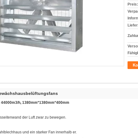
Preis:
Verpa
Infor
Liefer
Zahlu
Verso
Fähigk
Ko
ewächshausbelüftungsfans
1kw 44000m3/h, 1380mm*1380mm*400mm
seitenwand der Luft zwar zu bewegen.
hlblechhaus und ein starker Fan innerhalb er.