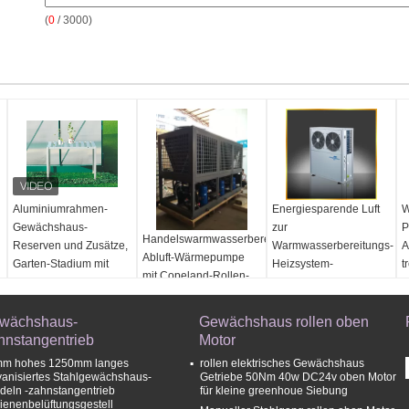
(
0
/ 3000)
Aluminiumrahmen-
Energiesparende Luft
W
Gewächshaus-
zur
P
Handelswarmwasserbereitungs-
Reserven und Zusätze,
Warmwasserbereitungs-
A
Abluft-Wärmepumpe
Garten-Stadium mit
Heizsystem-
t
mit Copeland-Rollen-
einstufigem
Seite/Spitze, die R407C
Kompressor
durchbrennen
wächshaus-
Gewächshaus rollen oben
hnstangentrieb
Motor
m hohes 1250mm langes
rollen elektrisches Gewächshaus
vanisiertes Stahlgewächshaus-
Getriebe 50Nm 40w DC24v oben Motor
deln -zahnstangentrieb
für kleine greenhoue Siebung
ienenbelüftungsgestell