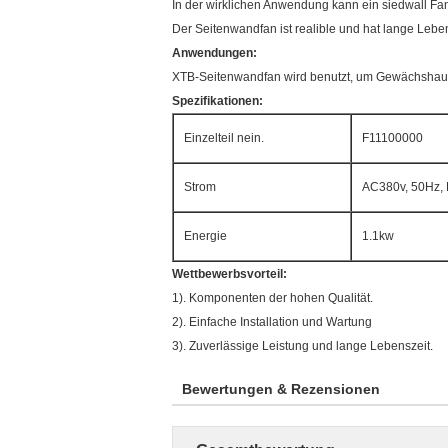
In der wirklichen Anwendung kann ein siedwall F
Der Seitenwandfan ist realible und hat lange Leben
Anwendungen:
XTB-Seitenwandfan wird benutzt, um Gewächshaus
Spezifikationen:
Einzelteil nein.
F11100000
Strom
AC380v, 50Hz, 
Energie
1.1kw
Wettbewerbsvorteil:
1). Komponenten der hohen Qualität.
2). Einfache Installation und Wartung
3). Zuverlässige Leistung und lange Lebenszeit.
Bewertungen & Rezensionen