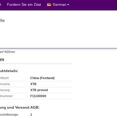
Fordern Sie ein Zitat
German
9
lle
80mm*400mm
mm
uktdetails:
ftsort:
China (Festland)
enname:
XTB
izierung:
XTB proved
lnummer:
F11100000
ung und Versand AGB:
estellmenge:
1