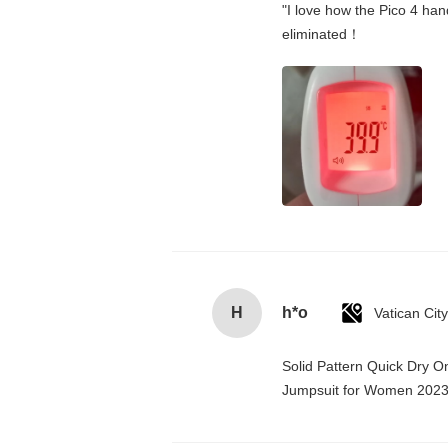
"I love how the Pico 4 hand
eliminated！
H
h*o
Solid Pattern Quick Dry 
Jumpsuit for Women 202