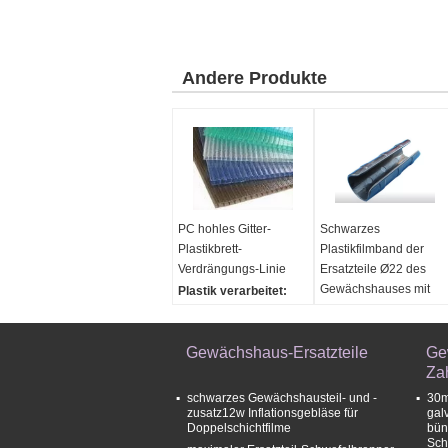
Andere Produkte
PC hohles Gitter-
Schwarzes
Plastikbrett-
Plastikfilmband der
Verdrängungs-Linie
Ersatzteile Ø22 des
Gewächshauses mit
Plastik verarbeitet:
Oberteil
pp.-PET-PC-PVC
Power:
240kw
Kapazität:
Gewächshaus-Ersatzteile
200-300kg/h
Ge
Typ:
Za
Plastikfertigungsstraße,
schwarzes Gewächshausteil- und -
30m
Plastikverdrängungs-
zusatz12w Inflationsgebläse für
gal
Doppelschichtfilme
bün
Linie
Sch