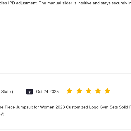
les IPD adjustment. The manual slider is intuitive and stays securely in
Vatican City State (Holy See)
Oct 24.2025
One Piece Jumpsuit for Women 2023 Customized Logo Gym Sets Solid P
3@