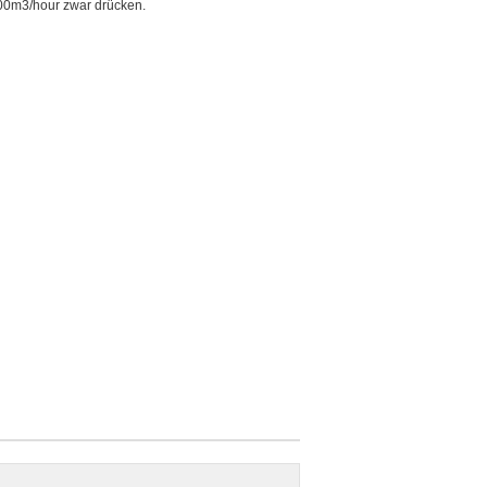
00m3/hour zwar drücken.