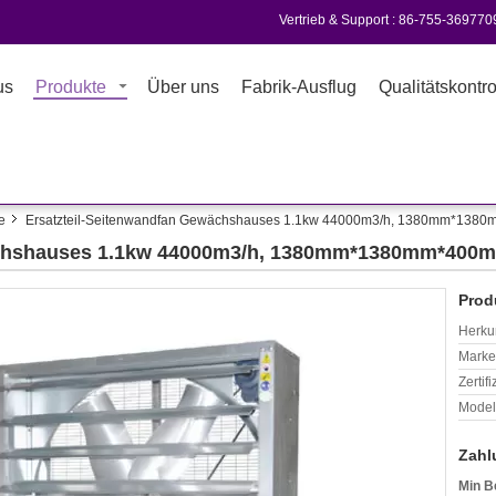
Vertrieb & Support :
86-755-369770
us
Produkte
Über uns
Fabrik-Ausflug
Qualitätskontro
e
Ersatzteil-Seitenwandfan Gewächshauses 1.1kw 44000m3/h, 1380mm*13
wächshauses 1.1kw 44000m3/h, 1380mm*1380mm*400
Prod
Herkun
Mark
Zertif
Model
Zahl
Min B