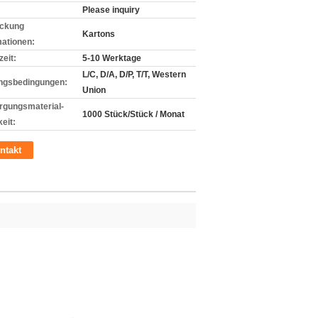
Please inquiry
ckung
Kartons
mationen:
zeit:
5-10 Werktage
L/C, D/A, D/P, T/T, Western
ngsbedingungen:
Union
rgungsmaterial-
1000 Stück/Stück / Monat
eit:
ntakt