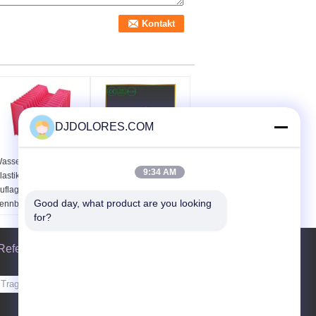
DJDOLORES.COM
asserdichte gewölbte
Edelstahl-hohe
9:34 AM
lastikhöhlen-Schicht-
Leistungsfähigkeits-
uflage 4mm der
Wärmepumpen für
Good day, what product are you looking 
rennblatt-pp. 5mm
inländisches
for?
6mm
Heißwasser
Referenzen
Senden Sie