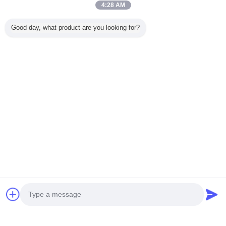
4:28 AM
Good day, what product are you looking for?
Nach Hause
Alle Produkte
Über uns
Kontakt
Referenzen
Ändern Sie Sprache
Voller Standort
Copyright © 2014 - 2025 djdolores.com.
All rights reserved.
Developed by
ECER