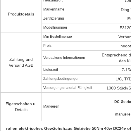
Herkunftsort
Ch
Markenname
Ding
Produktdetails
Zertifizierung
I
Modellnummer
E312
Min Bestellmenge
Verha
Preis
negot
Entsprechend d
Verpackung Informationen
Zahlung und
des K
Versand AGB
Lieferzeit
7-15
Zahlungsbedingungen
L/C, T/T
Versorgungsmaterial-Fähigkeit
1000 Stück/S
DC-Getri
Eigenschaften u.
Markieren:
Details
manuelle
rollen elektrisches Gewächshaus Getriebe 50Nm 40w DC24v o