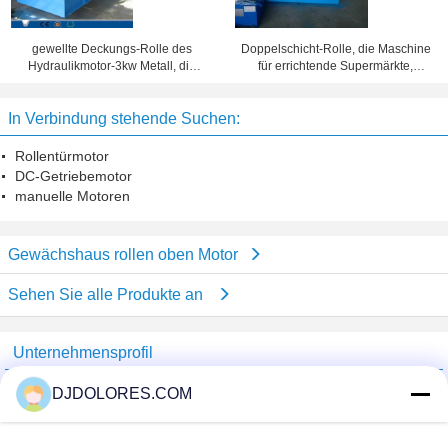
gewellte Deckungs-Rolle des
Doppelschicht-Rolle, die Maschine
Hydraulikmotor-3kw Metall, die
für errichtende Supermärkte,
Maschine durch automatisches
Einkaufszentren, Stadien bildet
Kontrollsystem bildet
In Verbindung stehende Suchen:
Rollentürmotor
DC-Getriebemotor
manuelle Motoren
Gewächshaus rollen oben Motor
Sehen Sie alle Produkte an
Unternehmensprofil
Shenzhen GSP Greenhouse Spare Parts Co.,Ltd
DJDOLORES.COM
Überprüfte Lieferanten
Trust Seal
Verified Suplier