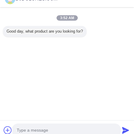
Rufen Sie uns an
3:52 AM
Nach Hause
Good day, what product are you looking for?
Alle Produkte
Über uns
Kontakt
Referenzen
Ändern Sie Sprache
Voller Standort
Copyright © 2014 - 2025 djdolores.com.
All rights reserved.
Developed by
ECER