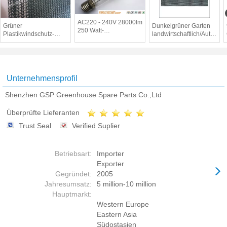
AC220 - 240V 28000lm
Grüner
Dunkelgrüner Garten
250 Watt-
Plastikwindschutz-
landwirtschaftlich/Autopark
Metallhalogenlampe-/Metallhalogenid-
Schatten-Filetarbeits-
Schatten-
Glühlampe
Sicherheitszaun für die
Filetarbeits-/Gewächshaus
Landwirtschaft/Autoparkplatz/Bauernhof
Schattierung
Unternehmensprofil
Shenzhen GSP Greenhouse Spare Parts Co.,Ltd
Überprüfte Lieferanten
Trust Seal
Verified Suplier
Betriebsart:
Importer
Exporter
Gegründet:
2005
Jahresumsatz:
5 million-10 million
Hauptmarkt:
Western Europe
Eastern Asia
Südostasien