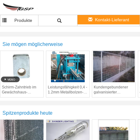
Kontakt-Lieferant
Produkte
Sie mögen möglicherweise
Schirm-Zahntrieb im
Leistungsfähigkeit 0,4 -
Kundengebundener
Gewächshaus-
1.2mm Metallbolzen-
galvanisierter
Reinigungssystem, B
Rolle, die Maschine für
Stahlzaun-Doppelt-
helle Stahlbahn bildet
Schoss-idyllischer
Zaun-Vordergrund 3,0 -
6.0mm
Spitzenprodukte heute