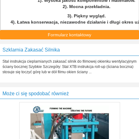
1). Wysoka jakość komponentów i materiałów.
2). Mocna przekładnia.
3). Piękny wygląd.
4). Łatwa konserwacja, niezawodne działanie i długi okres u
Formularz kontaktowy
Szklarnia Zakasać Silnika
Stal instrukcja cieplarnianych zakasać silnik do filmowej okienku wentylacyjnym
ściany bocznej Szybkie Szczegóły: Stal XTB instrukcja roll-up (ściana boczna)
stosuje się toczyć górę lub w dół filmu okien ściany ...
Może ci się spodobać również