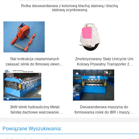
Rolka dwuwarstwowa z kolorową blachą stalową i blachą
stalową ocynkowaną
Stal instrukcja cieplarnianych
Zmotoryzowany Stały Unicycle Uni
zakasać silnik do filmowej okienku
Kolowy Prywatny Transporter 20
wentylacyjnym ściany bocznej
kilometrów na godzinę Max
3kW silnik hydrauliczny Metal
Dwuwarstwowa maszyna do
falistej dachowe walcowanie
formowania rolek do IBR i maszyny
maszyny przez automatyczny
do formowania rolek falistych z
system sterowania
380V50Hz
Powiązane Wyszukiwania: