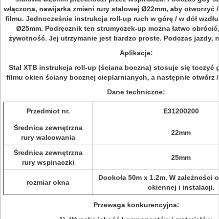
włączona, nawijarka zmieni rury stalowej Ø22mm, aby otworzyć
filmu. Jednocześnie instrukcja roll-up ruch w górę / w dół wzdłu
Ø25mm. Podręcznik ten strumyczek-up można łatwo obrócić,
żywotność. Jej utrzymanie jest bardzo proste. Podczas jazdy, 
Aplikacje:
Stal XTB instrukcja roll-up (ściana boczna) stosuje się toczyć 
filmu okien ściany bocznej cieplarnianych, a następnie otwórz /
Dane techniczne:
Przedmiot nr.
E31200200
Średnica zewnętrzna
22mm
rury walcowania
Średnica zewnętrzna
25mm
rury wspinaczki
Dookoła 50m x 1.2m. W zależności od
rozmiar okna
okiennej i instalacji.
Przewaga konkurencyjna: