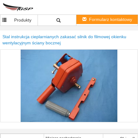
Formularz kontaktowy
Produkty
Stal instrukcja cieplarnianych zakasać silnik do filmowej okienku
wentylacyjnym ściany bocznej