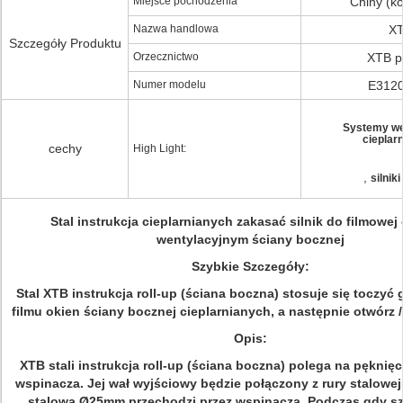
Miejsce pochodzenia
Chiny (k
Nazwa handlowa
X
Szczegóły Produktu
Orzecznictwo
XTB p
Numer modelu
E312
Systemy we
cieplar
cechy
High Light:
,
silnik
Stal instrukcja cieplarnianych zakasać silnik do filmowej
wentylacyjnym ściany bocznej
Szybkie Szczegóły:
Stal XTB instrukcja roll-up (ściana boczna) stosuje się toczyć 
filmu okien ściany bocznej cieplarnianych, a następnie otwórz /
Opis:
XTB stali instrukcja roll-up (ściana boczna) polega na pęknięci
wspinacza. Jej wał wyjściowy będzie połączony z rury stalowe
stalowa Ø25mm przechodzi przez wspinacza. Podczas gdy szc