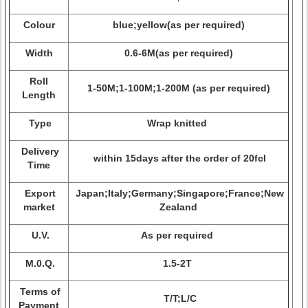
Colour
blue;yellow(as per required)
Width
0.6-6M(as per required)
Roll
1-50M;1-100M;1-200M (as per required)
Length
Type
Wrap knitted
Delivery
within 15days after the order of 20fcl
Time
Export
Japan;Italy;Germany;Singapore;France;New
market
Zealand
U.V.
As per required
M.0.Q.
1.5-2T
Terms of
T/T;L/C
Payment