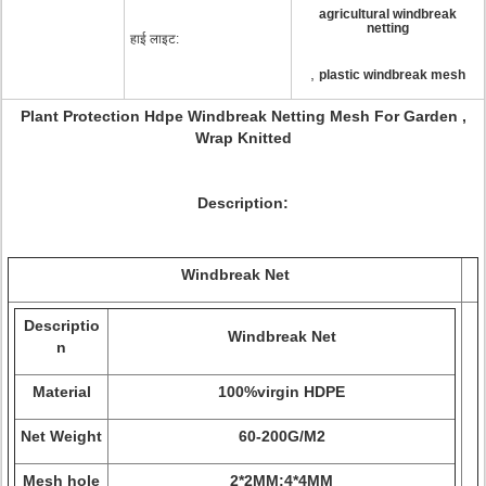
agricultural windbreak
netting
हाई लाइट:
,
plastic windbreak mesh
Plant Protection Hdpe Windbreak Netting Mesh For Garden ,
Wrap Knitted
Description:
Windbreak Net
Descriptio
Windbreak Net
n
Material
100%virgin HDPE
Net Weight
60-200G/M2
Mesh hole
2*2MM;4*4MM