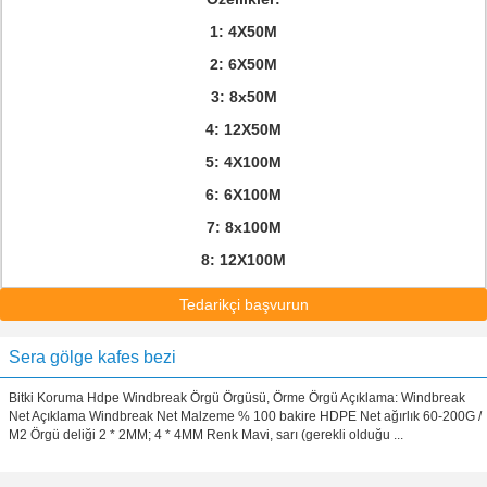
1: 4X50M
2: 6X50M
3: 8x50M
4: 12X50M
5: 4X100M
6: 6X100M
7: 8x100M
8: 12X100M
Tedarikçi başvurun
Sera gölge kafes bezi
Bitki Koruma Hdpe Windbreak Örgü Örgüsü, Örme Örgü Açıklama: Windbreak
Net Açıklama Windbreak Net Malzeme % 100 bakire HDPE Net ağırlık 60-200G /
M2 Örgü deliği 2 * 2MM; 4 * 4MM Renk Mavi, sarı (gerekli olduğu ...