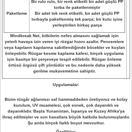
Bir rulo rulo, bir renk etiketli bir adet güçlü PP
torba ile paketlenmiştir
Paketleme
Bir adet tek renk etiketli, bir adet güçlü PP
torbayla paketlenmiş tek parça; bir kutu içine
yerleştirilen birkaç parça
Windbreak Net, bitkilerin nefes almasını sağlamak için
yeterli havaya izin veren iyi rüzgar hızını azaltır. Pencerelere
veya kapıların kapılarına sabitlendiğinde böcekler ve kuşları
önleyebilir.
Rüzgar kesme kaplama kafesi, birçok uygulama
için basitçe bir çerçeveye tespit edilebilir.
Rüzgar önleme
örtüsü örgüsü çift yönlüdür ve bu nedenle daha yüksek
gerilme mukavemetine sahiptir.
Uygulamalar:
Bizim rüzgâr ağlarımızı saf hammaddeden üretiyoruz ve kolay
kurulum, UV muamelesi, çok esnek, çok dayanıklı ve
dayanıklıdır.
Başta Yunanistan, İspanya ve Kuzey Afrika'ya
ihraç edilmişler ve son hasatlara büyük katkıda bulunmuşlardır.
Şu anda birçok farklı boyut mevcuttur.
Özellikler: