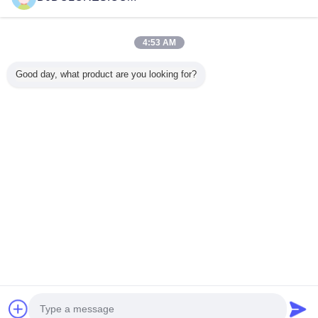
Trust Seal
Verified Suplier
4:53 AM
Ana sayfa
Good day, what product are you looking for?
Tüm ürünler
Hakkımızda
Bize ulaşın
Teklif isteği
Dil değiştir
Tam Sitesi
Copyright © 2014 - 2025 djdolores.com.
All rights reserved.
Developed by
ECER