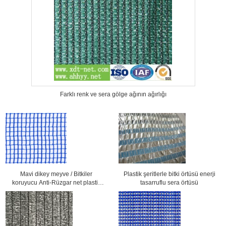
Farklı renk ve sera gölge ağının ağırlığı
Mavi dikey meyve / Bitkiler
Plastik şeritlerle bitki örtüsü enerji
koruyucu Anti-Rüzgar net plastik
tasarruflu sera örtüsü
dayanıklı