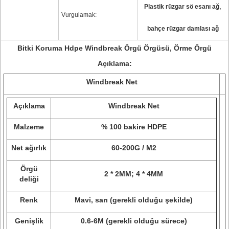
,
Plastik rüzgar sö esanı ağ
Vurgulamak:
bahçe rüzgar damlası ağ
Bitki Koruma Hdpe Windbreak Örgü Örgüsü, Örme Örgü
Açıklama:
Windbreak Net
Açıklama
Windbreak Net
Malzeme
% 100 bakire HDPE
Net ağırlık
60-200G / M2
Örgü
2 * 2MM; 4 * 4MM
deliği
Renk
Mavi, sarı (gerekli olduğu şekilde)
Genişlik
0.6-6M (gerekli olduğu sürece)