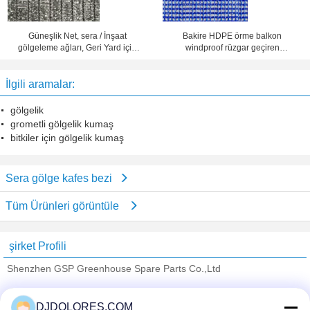
Güneşlik Net, sera / İnşaat
Bakire HDPE örme balkon
gölgeleme ağları, Geri Yard için
windproof rüzgar geçiren
HDPE dayanıklı gölge ağ
Netleştirme özel UV muamele
İlgili aramalar:
gölgelik
grometli gölgelik kumaş
bitkiler için gölgelik kumaş
Sera gölge kafes bezi
Tüm Ürünleri görüntüle
şirket Profili
Shenzhen GSP Greenhouse Spare Parts Co.,Ltd
Onaylı Tedarikçi
DJDOLORES.COM