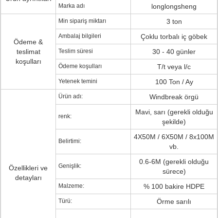
Marka adı
longlongsheng
Min sipariş miktarı
3 ton
Ambalaj bilgileri
Çoklu torbalı iç göbek
Ödeme &
teslimat
Teslim süresi
30 - 40 günler
koşulları
Ödeme koşulları
T/t veya l/c
Yetenek temini
100 Ton / Ay
Ürün adı:
Windbreak örgü
Mavi, sarı (gerekli olduğu
renk:
şekilde)
4X50M / 6X50M / 8x100M
Belirtimi:
vb.
0.6-6M (gerekli olduğu
Genişlik:
Özellikleri ve
sürece)
detayları
Malzeme:
% 100 bakire HDPE
Türü:
Örme sarılı