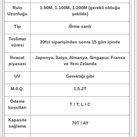
Rulo
1-50M, 1-100M, 1-200M (gerekli olduğu
Uzunluğu
şekilde)
Tip
Örme sarılı
Teslimat
20fcl siparişinden sonra 15 gün içinde
süresi
İhracat
Japonya, İtalya, Almanya, Singapur, Fransa
piyasası
ve Yeni Zelanda
UV
Gerektiği gibi
M.0.Q.
1.5-2T
Ödeme
T / T; L / C
koşulları
Kapasite
70T / AY
sağlama