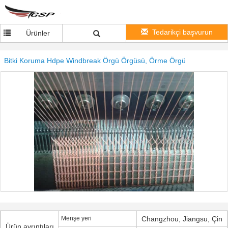
Tedarikçi başvurun
Ürünler
Bitki Koruma Hdpe Windbreak Örgü Örgüsü, Örme Örgü
Menşe yeri
Changzhou, Jiangsu, Çin
Ürün ayrıntıları