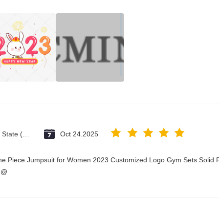
Vatican City State (Holy See)
Oct 24.2025
One Piece Jumpsuit for Women 2023 Customized Logo Gym Sets Solid P
3@