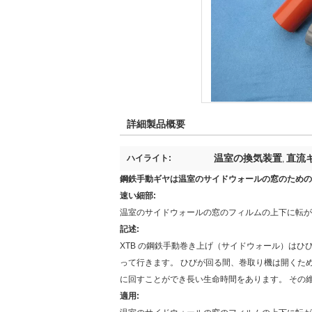
詳細製品概要
温室の換気装置
直流
ハイライト:
,
鋼鉄手動ギヤは温室のサイドウォールの窓のための
速い細部:
温室のサイドウォールの窓のフィルムの上下に転がり
記述:
XTB の鋼鉄手動巻き上げ（サイドウォール）はひび
って行きます。 ひびが回る間、巻取り機は開くために
に回すことができ長い生命時間をあります。 その
適用: