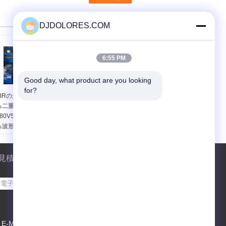
DJDOLORES.COM
6:55 PM
Good day, what product are you looking 
for?
IBRのための機械を形作
二重層ロール成形機で
る二重層ロールおよび
は、段ボール屋根の 15-
380V50Hzの機械を形作
18 m/分を高速化
る波形ロール
見積依頼
送って下さい
E-Mail
Sitemap
|