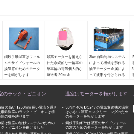
鋼鉄手動温室はフィル
最高モーターを備えら
3kw 自動制御システム
ムのサイドウォールの
れた永続的な一輪車の
によって機械を形作る
換気窓のためのモータ
単車輪の電気個人的な
油圧モーター金属によ
ーを転がします
運送者 20km/h
って波形を付けられる
屋根ふきロール
室のラック・ピニオン
温室はモーターを転がします
mm の高い 1250mm 長い電流を通さ
50Nm 40w DC24v の電気変速機の温室
た鋼鉄温室のラック・ピニオンは柵
は小さい 温室 のスクリーニングのため
換気の棚を縛ります
のモーターを転がします
の歯は温室の陰影システムのための
鋼鉄手動ギヤは温室のサイドウォール
ック・ピニオンを曲げました
の窓のためのモーターを転がします