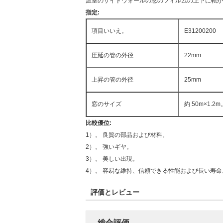
温室のサイドウォールの窓のフィルムの上下に転がり
指定:
項目いいえ。
E31200200
圧延の管の外径
22mm
上昇の管の外径
25mm
窓のサイズ
約 50m×1
比較優位:
1）。 良質の部品および材料。
2）。 強いギヤ。
3）。 美しい出現。
4）。 容易な維持、信頼できる性能および長い寿命
評価とレビュー
総合評価