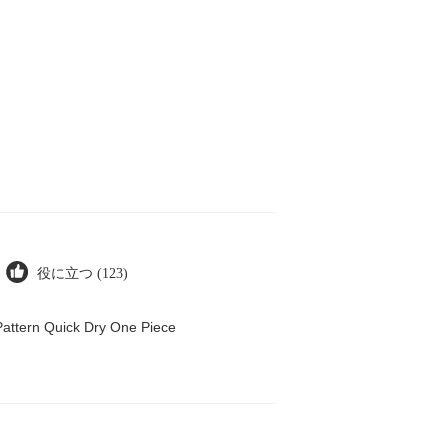
役に立つ (123)
attern Quick Dry One Piece