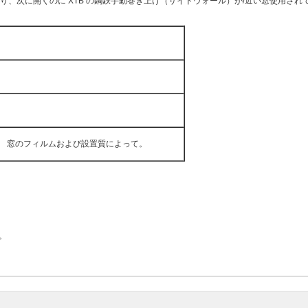
、次に開くのに XTB の鋼鉄手動巻き上げ（サイドウォール）が/近い窓使用され
.2m。 窓のフィルムおよび設置質によって。
。