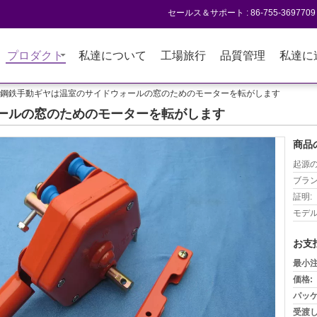
セールス＆サポート :
86-755-3697709
プロダクト
私達について
工場旅行
品質管理
私達に
鋼鉄手動ギヤは温室のサイドウォールの窓のためのモーターを転がします
ールの窓のためのモーターを転がします
商品
起源の
ブラン
証明:
モデル
お支
最小注
価格:
パッケ
受渡し