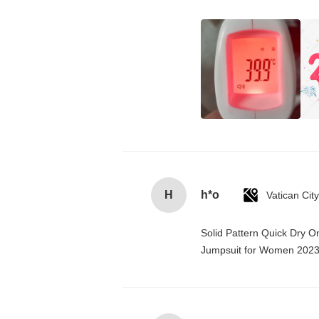
H
h*o
Solid Pattern Quick Dry 
Jumpsuit for Women 202