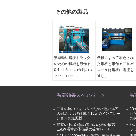
その他の製品
効率軽い鋼鉄トラック
機械によって着色され
のための機械を形作る
た鋼板と形作る二重層
0.4 - 1.2mm の金属のス
ロールは鋼板に電流を
タッド ロール
通し、
温室効果スペアパーツ
温
二重の層のフィルムのための黒い温室
30
の部品および付属品 12w のインフレー
れ
ションの送風機
の
温室の中の制御の害虫のための最高
外
150w 温室の予備品の硫黄バーナー
ラ