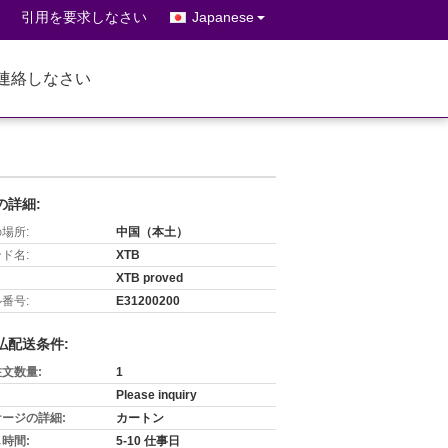
引用を要求しなさい
Japanese
連絡しなさい
の詳細:
場所:
中国（本土）
ド名:
XTB
XTB proved
番号:
E31200200
払配送条件:
文数量:
1
Please inquiry
ージの詳細:
カートン
時間:
5-10 仕事日