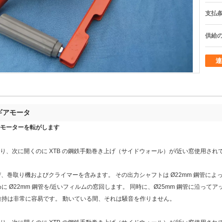
支払条
供給の
連
ギアモータ
モーターを転がします
、次に開くのに XTB の鋼鉄手動巻き上げ（サイドウォール）が/近い窓使用され
、巻取り機およびクライマーを含みます。 その出力シャフトは Ø22mm 鋼管によっ
 Ø22mm 鋼管を/近いフィルムの窓回します。 同時に、Ø25mm 鋼管に沿って
維持は非常に容易です。 動いている間、それは騒音を作りません。