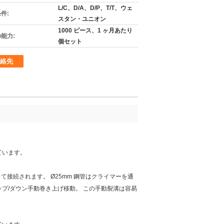
L/C、D/A、D/P、T/T、ウェ
件:
スタン・ユニオン
1000 ピース、1 ヶ月あたり
能力:
個セット
絡先
ています。
て接続されます。 Ø25mm 鋼管はクライマーを通
アップ/ダウン手動巻き上げ移動。 この手動裂溝は容易