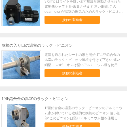
3.0rmp はライトを縫います螺旋形連動させられた
電動機シャフトを-密集させます 速い細部: この
gearmotor が温室の換気のためのラック・ピニオン
を運転するのに使用されています。 記述: この
接触の製造者
gearmotor は変速機、電動機および限界スイッチを
統合します。 鋼鉄シャフトによって温室の換気の
ためのピニオンを回すことを接続します。 電気パ
ネルのサポートを使うと、それは回転のセット数の
後で動き、次に停止できます。 それからそれは右
屋根の入り口の温室のラック・ピニオン
の位置に温室の換気のための窓を開閉するできま
す。 それはヨーロッパからの証明された
電流を通されたシートの家と開始 1"に亜鉛合金の
techonolgis を使用し、私達の XWJ の gearmotors
温室のラック・ピニオン屋根を付けて下さい 速い
より良質があります。 その変速機は高精度と製造
細部: このピニオンは堅いアルミニウム棚を使用
されます。 その電動機は米国中国の接合箇所の工
し、温室および同じような建物の連続的な換気窓を
場によって作り出され、ネザーランド gearmotors
接触の製造者
開閉したり使用されています。 それは 1"で鋼鉄管
でも使用されます。 適用: この gearmotor が温室の
運転されます。 記述: ピニオンは主に 1 つの亜鉛合
換気のためのラック・ピニオンを運転するのに使用
金ギヤ、1 の電流を通されたシートの家および 2 つ
されています。 指定: 項目いいえ。 C12403000 タ
のナイロン軸受けを含みます。 そのギヤは亜鉛合
イプ TWJ403 力 0.37kw 出力トルク 400Nm 出力速
金から成り、強いです。 それは堅いアルミニウム
1"亜鉛合金の温室のラック・ピニオン
度 3.0rmp 比較優位: 1）。 ヨーロッパからの証明さ
棚を、さびないよく使用し。 ギヤは galvannized
れた技術 2）。 高精度の変速機、米国中国の接合箇
シートの家にあり、2 つのナイロン軸受けによって
1"亜鉛合金の温室のラック・ピニオンのアルミニウ
所モーター工場からの良質のモーター 3）。 素晴ら
支えられます。 このピニオンは容易に回すことが
ム家が付いている連続的な換気のピニオン 速い細
しいパッケージ。 4）。 コンパクトおよびライト。
でき長い生命時間をあります。 その維持は非常に
部: このピニオンは堅いアルミニウム棚を使用し、
5）。 容易な取付けおよび容易な維持。 6）。 低雑
容易です。 動いている間、ピニオンはほとんど騒
温室および同じような建物の連続的な換気窓を開閉
音、信頼できる性能および長い寿命。
音を作りません。 適用: このピニオンは堅いアルミ
接触の製造者