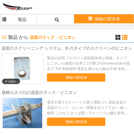
接触の製造者
製品
42
製品
から
温室のラック・ピニオン
温室のスクリーニング システム、B のタイプのスクリーンのピニオン
製品の説明 プロダクト細部基本的な情報。タイプ:
ピニオンの速度の比率:1:1打撃:143mm/revolution指
定:1" 5/4"表紙材料:電流を通された輸出市場:全体的
付加的な情報。商標:Jinxinの温室のサイズ:デッサ
接触の製造者
ンかサンプルとしてパッキング:標準的な容器の起
源:中国 製品の説明。 機...
屋根の入り口の温室のラック・ピニオン
電流を通されたシートの家と開始 1"に亜鉛合金の
温室のラック・ピニオン屋根を付けて下さい 速い
細部: このピニオンは堅いアルミニウム棚を使用
し、温室および同じような建物の連続的な換気窓を
接触の製造者
開閉したり使用されています。 それは 1"で鋼鉄管
運転されます。 記述: ピニオンは主に 1 つの亜鉛合