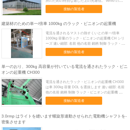
所のための特別な適した上の光通信。 Venlo の構
造、 スパン: 8M/9.6M/12M の湾のサイズ: 3.2M/4M
接触の製造者
のセクション: 4M/4.5M; 溝: 3-5.5M 風負荷: 0.6
KN...
建築材のための単一/倍車 1000kg のラック・ピニオンの起重機
電流を通されるマストの熱すくいとの単一/倍車
1000kg 容量のラック・ピニオンの起重機 CH シリ
ーズ 速い細部: 名前 他の名前 銘柄 制御 ラック・ピ
ニオンの起重機 ラック・ピニオンの起重機 CH
接触の製造者
1000/1000 BORUIDA DOL および FC 積載量
1000kg/1000kg ...
単一のおり、300kg 高容量が付いている電流を通されたラック・ピニ
オンの起重機 CH300
電流を通されたラック・ピニオンの起重機 CH300
は車 300kg 容量 DOL を選抜します 速い細部: 名前
他の名前 銘柄 制御 ラック・ピニオンの起重機 ラッ
ク・ピニオンの起重機 CH300 BORUIDA DOL およ
接触の製造者
び FC 積載量 300kg 証明書 セリウム 記述: ラッ
ク・ピニオ...
3.0rmp はライトを縫います螺旋形連動させられた電動機シャフトを-
密集させます