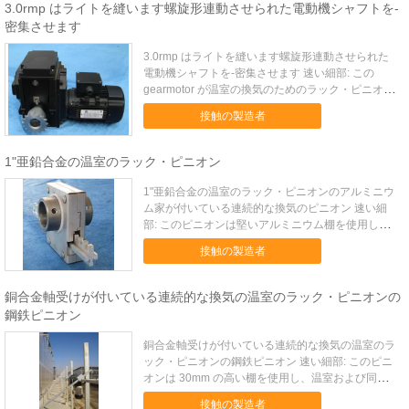
金ギヤ、1 ...
3.0rmp はライトを縫います螺旋形連動させられた電動機シャフトを-
密集させます
3.0rmp はライトを縫います螺旋形連動させられた
電動機シャフトを-密集させます 速い細部: この
gearmotor が温室の換気のためのラック・ピニオン
を運転するのに使用されています。 記述: この
接触の製造者
gearmotor は変速機、電動機および限界スイッチを
統合します。 鋼鉄シャフトによって温室...
1"亜鉛合金の温室のラック・ピニオン
1"亜鉛合金の温室のラック・ピニオンのアルミニウ
ム家が付いている連続的な換気のピニオン 速い細
部: このピニオンは堅いアルミニウム棚を使用し、
温室および同じような建物の連続的な換気窓を開閉
接触の製造者
したり使用されています。 それは 1"で鋼鉄管運転
されます。 記述: ピニオンは主に 1 つの亜鉛合金ギ
ヤ、1 ...
銅合金軸受けが付いている連続的な換気の温室のラック・ピニオンの
鋼鉄ピニオン
銅合金軸受けが付いている連続的な換気の温室のラ
ック・ピニオンの鋼鉄ピニオン 速い細部: このピニ
オンは 30mm の高い棚を使用し、温室および同じ
ような建物の連続的な換気窓を開閉したり使用され
接触の製造者