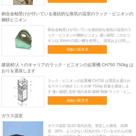
ています。 それは 1"で鋼鉄管運転されます。 記述:
ピニオンは主に 1 つのギヤ、1 の電流を通された
シ...
銅合金軸受けが付いている連続的な換気の温室のラック・ピニオンの
鋼鉄ピニオン
銅合金軸受けが付いている連続的な換気の温室のラ
ック・ピニオンの鋼鉄ピニオン 速い細部: このピニ
オンは 30mm の高い棚を使用し、温室および同じ
ような建物の連続的な換気窓を開閉したり使用され
接触の製造者
ています。 それは 1"で鋼鉄管運転されます。 記述:
ピニオンは主に 1 つのギヤ、1 の電流を通された
シ...
建築材/人々のキャリアのラック・ピニオンの起重機 CH750 750kg は
おりを選抜します
ラック・ピニオンの起重機 CH750 は電流を通され
るマストの熱すくいとの車 750kg 容量を選抜しま
す 速い細部: 名前 他の名前 銘柄 制御 ラック・ピニ
オンの起重機 ラック・ピニオンの起重機 CH750
接触の製造者
BORUIDA DOL および FC 積載量 750kg 証明書 セ
リウム 記述: ラッ...
ガラス温室
ガラス温室 GL05 現代出現、安定した構造、高輝
度、90%、より少ない日光が付いているそれらの場