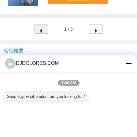
したり使用されています。 それは 1"で鋼鉄管運転
ニウム棚を使用し、温室および同じような建物の連
されます。 記述: ピニオンは主に 1 つの亜鉛合金ギ
続的な換気窓を開閉したり使用されています。 指
ヤ、1 アルミニウム シートの家および 2 つのナイ
定: 項目いいえ。 A11321200 シャフトの直径 1" 打
ロン軸受けを含みます。 そのギヤは亜鉛合金から
撃の間隔 130mm 輪郭次元 80×94×64 重量 0.5kg 比
成り、強いです。 それは堅いアルミニウム棚を、
較優位: 1）。 良質の部品および材料。 2）。 強い
1 / 5
さびないよく使用し。 ギヤはアルミニウム シート
ギヤ、galvannized シートの家およびナイロン軸受
の家にあり、2 つのナイロン軸受けによって支えら
け。 3）。 容易な維持、信頼できる性能および長い
れます。 このピニオンは容易に回すことができ長
寿命。
い生命時間をあります。 その維持は非常に容易で
会社概要
す。 動いている間、ピニオンはほとんど騒音を作
りません。 適用: このピニオンは堅いアルミニウム
Shenzhen GSP Greenhouse Spare Parts Co.,Ltd
棚を使用し、温室および同じような建物の連続的な
DJDOLORES.COM
換気窓を開閉したり使用されています。 指定: 項目
検証サプライヤー
いいえ。 A11321100 シャフトの直径 1" 打撃の間隔
130mm 輪郭次元 80×94×64 重量 0.5kg 比較優位:
Trust Seal
Verified Suplier
7:02 AM
1）。 良質の部品および材料。 2）。 強いギヤ、ア
ルミニウム シートの家およびナイロン軸受け。
3）。 容易な維持、信頼できる性能および長い寿
Good day, what product are you looking for?
命。
ホーム
すべての製品
企業情報