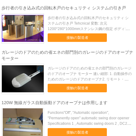
あり、熱情的に設計しました。柔らかい開始および
柔らかい停止。...
歩行者の引き込み式の回転木戸のセキュリティ システムの引き戸
歩行者の引き込み式の回転木戸のセキュリティ シ
ステムの引き戸 Tehcnical 変数: 次元
1200*280*1000mmステンレス鋼の指定 ボディ:
SS304チャネルの幅600mm 以下電源
接触の製造者
AC110V±10V、60Hz/AC220V±10V、50Hzドライ
ブ モーターブラシレス DC モータ...
ガレージのドアのための省エネの部門別のガレージのドアのオープナ
モーター
ガレージのドアのための省エネの部門別のガレージ
のドアのオープナ モーター 速い細部: 1. 自動操作の
ためのガレージのドアのオープナ2. リモート・コン
トロール3. 省エネによって自動化されるガレージの
接触の製造者
ドア オペレータ4. あなたの部門別のドアのために
完全に設計されていて5. 低雑音及び滑らかリモー...
120W 無線ガラス自動振動ドアのオープナは作用します
Functions"Off", "Automatic operation",
"Permanently open" automatic swing door opener
Specifications 1 , Automatic swing doors 2 , DC24V
100 W ...
接触の製造者