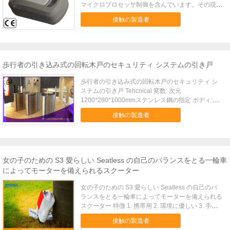
マイクロプロセッサ制御を含んでいます。その現代
および未来派の一見は柔らかく、滑らかなラインを
接触の製造者
特色にします。 あらゆる細部および形は注意深く
あり、熱情的に設計しました。柔らかい開始および
柔らかい停止。閉鎖した位置で自動閉鎖。制御装置
は自動記憶のようなすべての必要な機能を、自動照
明制御、自動終わり、自動逆およびフォトセルの保
歩行者の引き込み式の回転木戸のセキュリティ システムの引き戸
護等、非常に静かな、円滑な運用調整します。電源
異常の場合には手動解除装置。電気限界スイッチは
歩行者の引き込み式の回転木戸のセキュリティ シ
ドアの位置を覚えています。最高とリモート・コン
ステムの引き戸 Tehcnical 変数: 次元
トロール ホッピング コード。 25 の PC の送信機。
1200*280*1000mmステンレス鋼の指定 ボディ:
限界の位置を置くこと容易。妨害の場合に開始の
SS304チャネルの幅600mm 以下電源
接触の製造者
closing& 自動停止で自動逆。自動的に 1-9 分後に
AC110V±10V、60Hz/AC220V±10V、50Hzドライ
ドアを閉めて下さい（調節可能）。礼儀ライト意志
ブ モーターブラシレス DC モーター 24V通信用イ
は使用でつき、3 分後に消えます。RF のホッピン
ンタフェースRS485 電気標準か TCP/IP速度を渡す
グ コード技術は他にとって入手しやすいあなたの
こと40 人/分（ノーマル・オープン）30 人/分（近
遠隔コードを 1 つの遠隔送信機別に最高を制御でき
い常態）応答時間1s 入力インターフェイス+12V の
女の子のための S3 愛らしい Seatless の自己のバランスをとる一輪車
ます防ぎます。 3 つのガレージのドア。ボタンのた
電気的信号または幅 >100ms の DC の衝動信号通
によってモーターを備えられるスクーター
めの配線ターミナルは、赤外線フォトセル、
信用インタフェースRS485/relay 信号実用温
DC24V の出力転換します。技術仕様モデル
度-15°C | 50°C関連の謙遜パッケージ 紙の箱/木箱
女の子のための S3 愛らしい Seatless の自己のバ
FB120FB200電源AC220× （1±10%） V
機能および特徴: 1. 設計されていた適度な、信頼で
ランスをとる一輪車によってモーターを備えられる
50HzAC220× （1±10%） V 50Hzモーター永久マ
きる動き、騒音、順調順調および長い耐用年数。 2.
スクーター 特徴 1. 携帯用 2. 環境に優しい 3. 手は
グネットDC モーター永久マグネットDC モーター
敏速な機能にアクセスして下さい: 赤いおよび緑色
放します 記述 短い間隔のための車を取り替える S3
モーター力24V、≥80W24V、≥100W及び近い力開
航法燈のプロンプト渡る情報。 3。 いろいろなオペ
接触の製造者
を使用して。 これはガスの費用、汚染および交通
けて下さい600N1200N持ち上がる高さ2.2m-
レーティング・モードのプログラム可能なゲート制