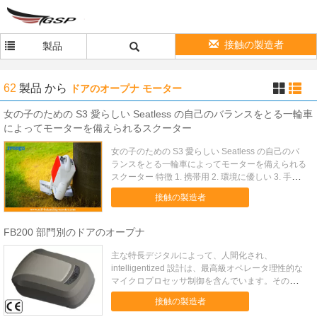
接触の製造者
製品
62
製品
から
ドアのオープナ モーター
女の子のための S3 愛らしい Seatless の自己のバランスをとる一輪車
によってモーターを備えられるスクーター
女の子のための S3 愛らしい Seatless の自己のバ
ランスをとる一輪車によってモーターを備えられる
スクーター 特徴 1. 携帯用 2. 環境に優しい 3. 手は
放します 記述 短い間隔のための車を取り替える S3
接触の製造者
を使用して。 これはガスの費用、汚染および交通
を減らします。 ライダーはまたは...
FB200 部門別のドアのオープナ
主な特長デジタルによって、人間化され、
intelligentized 設計は、最高級オペレータ理性的な
マイクロプロセッサ制御を含んでいます。その現代
および未来派の一見は柔らかく、滑らかなラインを
接触の製造者
特色にします。 あらゆる細部および形は注意深く