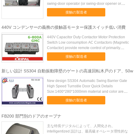
swing-door operator (or swing-door opener or
automatic swing...
接触の製造者
440V コンデンサーの義務の接触器モーター保護スイッチ低い消費
440V Capacitor Duty Contactor Motor Protection
Switch Low consumption AC Contactors (Magnetic
Contactor) provide remote control of primarily
electric ...
接触の製造者
新しい設計 SS304 自動振動障壁のゲートの高速回転木戸のドア、50w
New design SS304 Automatic Swing Barrier Gate
High Speed Turnstile Door Quick Details
Size:1400*280*1000mm material and color are
optinal Material...
接触の製造者
FB200 部門別のドアのオープナ
主な特長デジタルによって、人間化され、
intelligentized 設計は、最高級オペレータ理性的な