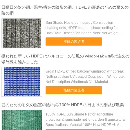
ニウム スクリーンは透明なプラスチック縞、アル
ミニ...
日曜日の陰の網、温室/構造の陰影の網、HDPE の裏庭のための耐久の
陰の網
Sun Shade Net, greenhouse / Construction
shading nets, HDPE durable shade netting for
Back Yard Description Shade Nets: Net weight
30g/m2--350g/m2 Net ...
接触の製造者
扱われた新しい HDPE はバルコニーの防風の windbreak の網の注文の
紫外線を編みました
virgin HDPE knitted balcony windproof windbreak
Netting custom UV treated Description: Windbreak
Net Description Windbreak Net Material
100%virgin ...
接触の製造者
庭のための耐久の温室の陰の網/100% HDPE の日よけの網及び農業
100% HDPE Sun Shade Net for agriculture
protection & sunshade net for garden & agricultural
Specifications: Material 100% New HDPE +UV