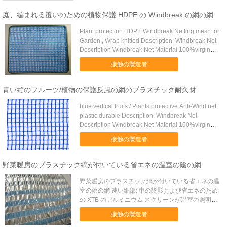
条件として重量50g---350g紫外線あなたの条...
庭、編まれる覆いのための植物保護 HDPE の Windbreak の網の網
Plant protection HDPE Windbreak Netting mesh for
Garden , Wrap knitted Description: Windbreak Net
Description Windbreak Net Material 100%virgin
HDPE ...
接触の製造者
青い縦のフルーツ/植物の保護反風の網のプラスチック耐久財
blue vertical fruits / Plants protective Anti-Wind net
plastic durable Description: Windbreak Net
Description Windbreak Net Material 100%virgin
HDPE ...
接触の製造者
野菜暖房のプラスチック縞が付いている省エネの温室の陰の網
野菜暖房のプラスチック縞が付いている省エネの温
室の陰の網 速い細部: 中の陰影および省エネのため
の XTB のアルミニウム スクリーンが温室の照明を
制御するのに使用され温室の暖房費用を救います。
接触の製造者
記述: 中の陰影および省エネのための XTB のアルミ