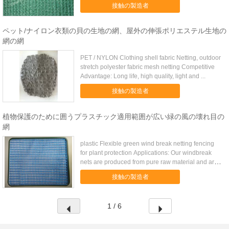
stabilized ...
接触の製造者
ペット/ナイロン衣類の貝の生地の網、屋外の伸張ポリエステル生地の
網の網
PET / NYLON Clothing shell fabric Netting, outdoor
stretch polyester fabric mesh netting Competitive
Advantage: Long life, high quality, light and ...
接触の製造者
植物保護のために囲うプラスチック適用範囲が広い緑の風の壊れ目の
網
plastic Flexible green wind break netting fencing
for plant protection Applications: Our windbreak
nets are produced from pure raw material and are
...
接触の製造者
1 / 6