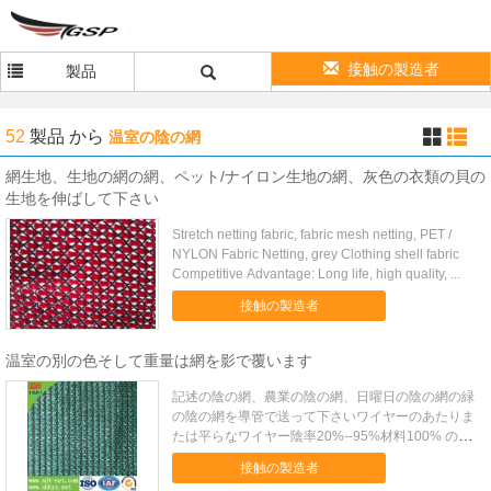
接触の製造者
製品
52
製品
から
温室の陰の網
網生地、生地の網の網、ペット/ナイロン生地の網、灰色の衣類の貝の
生地を伸ばして下さい
Stretch netting fabric, fabric mesh netting, PET /
NYLON Fabric Netting, grey Clothing shell fabric
Competitive Advantage: Long life, high quality, ...
接触の製造者
温室の別の色そして重量は網を影で覆います
記述の陰の網、農業の陰の網、日曜日の陰の網の緑
の陰の網を導管で送って下さいワイヤーのあたりま
たは平らなワイヤー陰率20%--95%材料100% の新
しく物質的な HDPE色オレンジまたはあなたの条件
接触の製造者
として黒く白い青緑の幅1m--6m のまたはあなたの