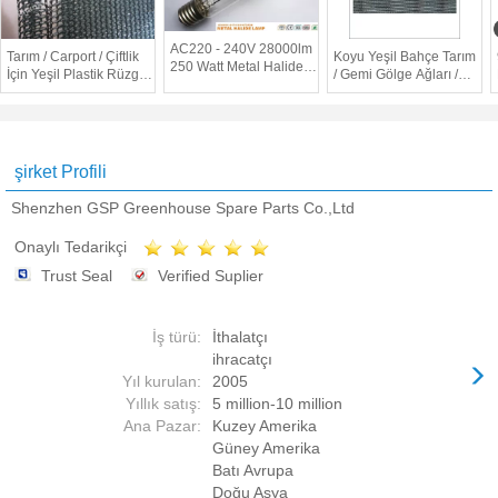
AC220 - 240V 28000lm
Tarım / Carport / Çiftlik
Koyu Yeşil Bahçe Tarım
250 Watt Metal Halide
İçin Yeşil Plastik Rüzgar
/ Gemi Gölge Ağları /
Lamba / Metal Halide
geçiren Gölge Ağları
Sera Gölgelimi
Işık Ampulü
Güvenlik Çitleri
şirket Profili
Shenzhen GSP Greenhouse Spare Parts Co.,Ltd
Onaylı Tedarikçi
Trust Seal
Verified Suplier
İş türü:
İthalatçı
ihracatçı
Yıl kurulan:
2005
Yıllık satış:
5 million-10 million
Ana Pazar:
Kuzey Amerika
Güney Amerika
Batı Avrupa
Doğu Asya