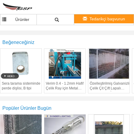
Tedarikçi başvurun
Ürünler
Beğeneceğiniz
Sera tarama sisteminde
Verim 0.4 - 1.2mm Hafif
Özelleştirilmiş Galvanizli
perde dişlisi, B tipi
Çelik Ray için Metal
Çelik Çit Çift Lapalı
Saplama Rulo
Pastoral Çit Ön Günde
Şekillendirme Makinesi
3.0 - 6.0mm
Popüler Ürünler Bugün