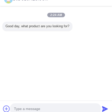
Bizi arayın
2:24 AM
Ana sayfa
Good day, what product are you looking for?
Tüm ürünler
Hakkımızda
Bize ulaşın
Teklif isteği
Dil değiştir
Tam Sitesi
Copyright © 2014 - 2025 djdolores.com.
All rights reserved.
Developed by
ECER