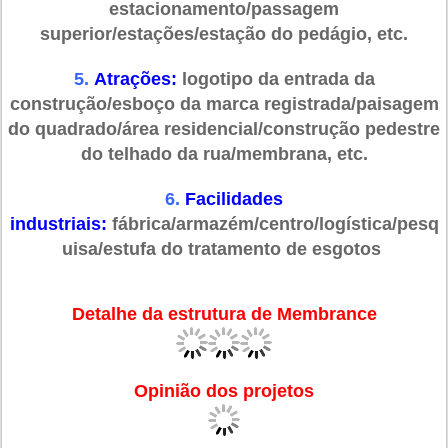
estacionamento/passagem
superior/estações/estação do pedágio, etc.
5.
Atrações:
logotipo da entrada da
construção/esboço da marca registrada/paisagem
do quadrado/área residencial/construção pedestre
do telhado da rua/membrana, etc.
6.
Facilidades
industriais:
fábrica/armazém/centro/logística/pesq
uisa/estufa do tratamento de esgotos
Detalhe da estrutura de Membrance
Opinião dos projetos