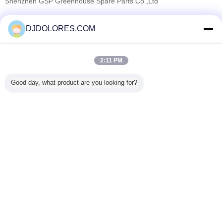
Shenzhen GSP Greenhouse Spare Parts Co.,Ltd
Fornecedores Verified
DJDOLORES.COM
Trust Seal
Verified Suplier
2:11 PM
Casa
Good day, what product are you looking for?
Todos os Produtos
Mapa do Site
Fale Conosco
Pedir um orçamento
Mude a língua
Local completo