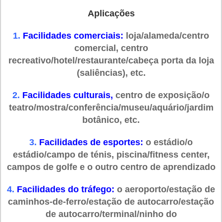
Aplicações
1.
Facilidades comerciais:
loja/alameda/centro
comercial, centro
recreativo/hotel/restaurante/cabeça porta da loja
(saliências), etc.
2.
Facilidades culturais,
centro de exposição/o
teatro/mostra/conferência/museu/aquário/jardim
botânico, etc.
3.
Facilidades de esportes:
o estádio/o
estádio/campo de ténis, piscina/fitness center,
campos de golfe e o outro centro de aprendizado
4.
Facilidades do tráfego:
o aeroporto/estação de
caminhos-de-ferro/estação de autocarro/estação
de autocarro/terminal/ninho do