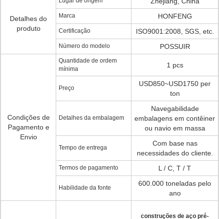
Lugar de origem
Zhejiang, China
Marca
HONFENG
Detalhes do
produto
Certificação
ISO9001:2008, SGS, etc.
Número do modelo
POSSUIR
Quantidade de ordem
1 pcs
mínima
USD850~USD1750 per
Preço
ton
Navegabilidade
Condições de
Detalhes da embalagem
embalagens em contêiner
Pagamento e
ou navio em massa
Envio
Com base nas
Tempo de entrega
necessidades do cliente.
Termos de pagamento
L / C, T / T
600.000 toneladas pelo
Habilidade da fonte
ano
construções de aço pré-