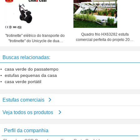
residencial exterior
Quadro frio HX63282 estufa
"trotinette" elétrico do transporte do
comercial perfeita do projeto 2012
"trotinette" do Unicycle de duas
da mini
rodas para a visita de aluguel
Buscas relacionadas:
casa verde do passatempo
estufas pequenas da casa
casa verde portátil
Estufas comerciais
Veja todos os produtos
Perfil da companhia