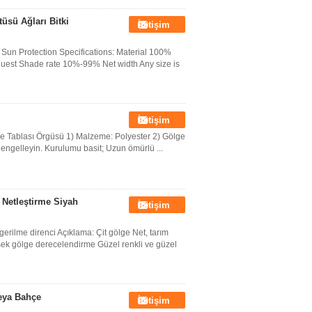
üsü Ağları Bitki
İletişim
Sun Protection Specifications: Material 100%
st Shade rate 10%-99% Net width Any size is
İletişim
hçe Tablası Örgüsü 1) Malzeme: Polyester 2) Gölge
engelleyin. Kurulumu basit; Uzun ömürlü ...
 Netleştirme Siyah
İletişim
rilme direnci Açıklama: Çit gölge Net, tarım
sek gölge derecelendirme Güzel renkli ve güzel
Veya Bahçe
İletişim