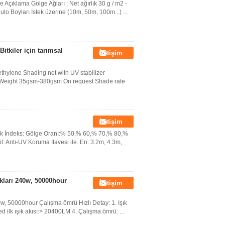
çıklama Gölge Ağları : Net ağırlık 30 g / m2 -
ulo Boyları İstek üzerine (10m, 50m, 100m ..) ...
itkiler için tarımsal
İletişim
thylene Shading net with UV stabilizer
d Weight 35gsm-380gsm On request Shade rate
İletişim
eknik İndeks: Gölge Oranı:% 50,% 60,% 70,% 80,%
. Anti-UV Koruma İlavesi ile. En: 3.2m, 4.3m,
kları 240w, 50000hour
İletişim
, 50000hour Çalışma ömrü Hızlı Detay: 1. Işık
 ilk ışık akısı:> 20400LM 4. Çalışma ömrü: ...