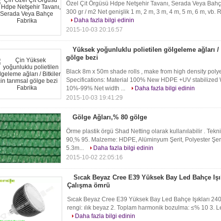
Özel Çit Örgüsü Hdpe Netşehir Tavanı, Serada Veya Bahçe A
300 gr / m2 Net genişlik 1 m, 2 m, 3 m, 4 m, 5 m, 6 m, vb. R
Daha fazla bilgi edinin
2015-10-03 20:16:57
Yüksek yoğunluklu polietilen gölgeleme ağları / B
gölge bezi
Black 8m x 50m shade rolls , make from high density polye
Specifications: Material 100% New HDPE +UV stabilize
10%-99% Net width ...
Daha fazla bilgi edinin
2015-10-03 19:41:29
Gölge Ağları,% 80 gölge
Örme plastik örgü Shad Netting olarak kullanılabilir . T
90,% 95. Malzeme: HDPE, Alüminyum Şerit, Polyester Şerit
5.3m...
Daha fazla bilgi edinin
2015-10-02 22:05:16
Sıcak Beyaz Cree E39 Yüksek Bay Led Bahçe Işı
Çalışma ömrü
Sıcak Beyaz Cree E39 Yüksek Bay Led Bahçe Işıkları 240w
rengi: ılık beyaz 2. Toplam harmonik bozulma: ≤% 10 3. Led
Daha fazla bilgi edinin