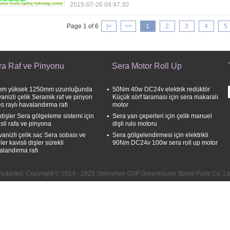
2015-07-26 04:47:30
Page 1 of 6
|<
<<
1
2
3
4
5
ra Raf ve Pinyonu
Sera Motor Roll Up
m yüksek 1250mm uzunluğunda
50Nm 40w DC24v elektrik redüktör
vanizli çelik Seramik raf ve pinyon
Küçük sörf taraması için sera makaralı
es raylı havalandırma rafı
motor
 dişler Sera gölgeleme sistemi için
Sera yan çeperleri için çelik manuel
isli rafa ve pinyona
dişli rulo motoru
vanizli çelik sac Sera sobası ve
Sera gölgelendirmesi için elektrikli
iler kavisli dişler sürekli
90Nm DC24v 100w sera roll up motor
alandırma rafı
edarikçi. Copyright © 2014 - 2025 Shenzhen GSP Greenhouse Spare Parts Co.,Ltd