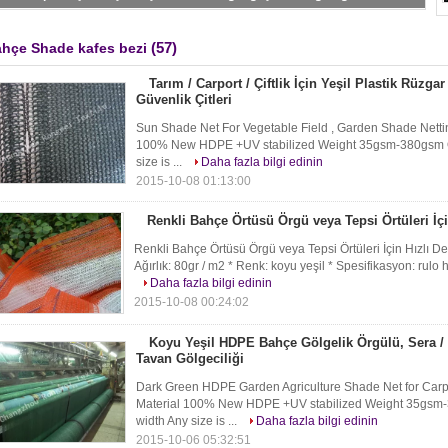
(57)
hçe Shade kafes bezi
Tarım / Carport / Çiftlik İçin Yeşil Plastik Rüzga
Güvenlik Çitleri
Sun Shade Net For Vegetable Field , Garden Shade Netting
100% New HDPE +UV stabilized Weight 35gsm-380gsm O
size is ...
Daha fazla bilgi edinin
2015-10-08 01:13:00
Renkli Bahçe Örtüsü Örgü veya Tepsi Örtüleri İç
Renkli Bahçe Örtüsü Örgü veya Tepsi Örtüleri İçin Hızlı 
Ağırlık: 80gr / m2 * Renk: koyu yeşil * Spesifikasyon: rulo
Daha fazla bilgi edinin
2015-10-08 00:24:02
Koyu Yeşil HDPE Bahçe Gölgelik Örgülü, Sera /
Tavan Gölgeciliği
Dark Green HDPE Garden Agriculture Shade Net for Carpo
Material 100% New HDPE +UV stabilized Weight 35gsm
width Any size is ...
Daha fazla bilgi edinin
2015-10-06 05:32:51