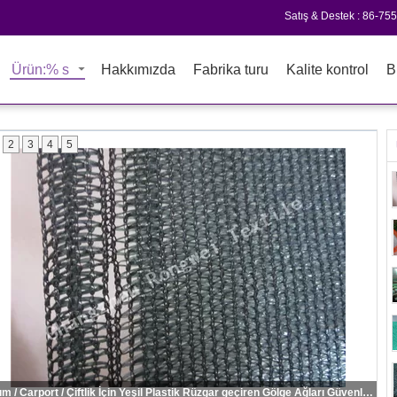
Satış & Destek :
86-75
Ürün:% s
Hakkımızda
Fabrika turu
Kalite kontrol
B
2
3
4
5
Tarım / Carport / Çiftlik İçin Yeşil Plastik Rüzgar geçiren Gölge Ağları Güvenlik Çitleri