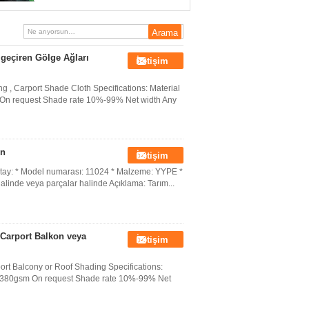
r geçiren Gölge Ağları
İletişim
 , Carport Shade Cloth Specifications: Material
n request Shade rate 10%-99% Net width Any
in
İletişim
Detay: * Model numarası: 11024 * Malzeme: YYPE *
 halinde veya parçalar halinde Açıklama: Tarım...
 Carport Balkon veya
İletişim
rt Balcony or Roof Shading Specifications:
-380gsm On request Shade rate 10%-99% Net