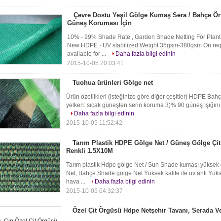
Çevre Dostu Yeşil Gölge Kumaş Sera / Bahçe Ört
Güneş Koruması İçin
10% - 99% Shade Rate , Garden Shade Netting For Plant 
New HDPE +UV stabilized Weight 35gsm-380gsm On reque
available for ...
Daha fazla bilgi edinin
2015-10-05 20:03:41
Tuohua ürünleri Gölge net
Ürün özellikleri (isteğinize göre diğer çeşitler) HDPE Ba
yelken: sıcak güneşten serin koruma 3)% 90 güneş ışığını 
Daha fazla bilgi edinin
2015-10-05 11:52:42
Tarım Plastik HDPE Gölge Net / Güneş Gölge Çit
Renkli 1.5X10M
Tarım plastik Hdpe gölge Net / Sun Shade kumaşı yüksek ge
Net, Bahçe Shade gölge Net Yüksek kalite ile uv anti Yük
hava ...
Daha fazla bilgi edinin
2015-10-05 04:32:37
Özel Çit Örgüsü Hdpe Netşehir Tavanı, Serada 