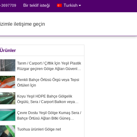
Bir teklif isteği
Turkish
5-3697709
izimle iletişime geçin
Ürünler
Tarım / Carport / Çiftlik İçin Yeşil Plastik
Rüzgar geçiren Gölge Ağları Güvenlik
Çitleri
Renkli Bahçe Örtüsü Örgü veya Tepsi
Örtüleri İçin
Koyu Yeşil HDPE Bahçe Gölgelik
Örgülü, Sera / Carport Balkon veya
Tavan Gölgeciliği
Çevre Dostu Yeşil Gölge Kumaş Sera /
Bahçe Örtüsü Ağları Bitki Güneş
Koruması İçin
Tuohua ürünleri Gölge net