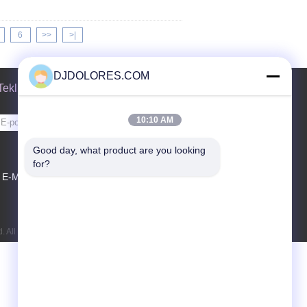
6
>>
>|
DJDOLORES.COM
Teklif isteği
10:10 AM
Gönder
Good day, what product are you looking 
for?
E-Mail
Site Haritası
|
. All Rights Reserved. Developed by
ECER