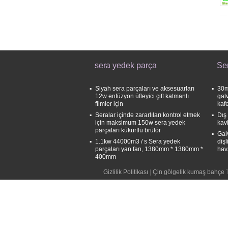
sera yedek parça
Se
Siyah sera parçaları ve aksesuarları
30m
12w enfüzyon üfleyici çift katmanlı
gal
filmler için
kaf
Seralar içinde zararlıları kontrol etmek
Dış
için maksimum 150w sera yedek
kav
parçaları kükürtlü brülör
Gal
1.1kw 44000m3 / s Sera yedek
dişl
parçaları yan fan, 1380mm * 1380mm *
hav
400mm
Gizlilik Politikası
|
Çin gölgelik kumaş bahçe
T