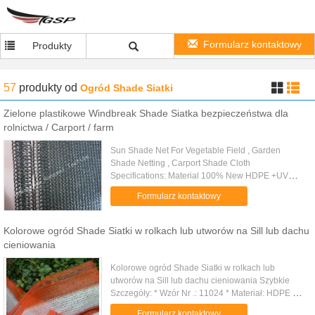
Formularz kontaktowy
Produkty
57
produkty
od
Ogród Shade Siatki
Zielone plastikowe Windbreak Shade Siatka bezpieczeństwa dla
rolnictwa / Carport / farm
Sun Shade Net For Vegetable Field , Garden
Shade Netting , Carport Shade Cloth
Specifications: Material 100% New HDPE +UV
stabilized Weight 35gsm-380gsm On request
Formularz kontaktowy
Shade rate 10%-99% Net width Any size is ...
Kolorowe ogród Shade Siatki w rolkach lub utworów na Sill lub dachu
cieniowania
Kolorowe ogród Shade Siatki w rolkach lub
utworów na Sill lub dachu cieniowania Szybkie
Szczegóły: * Wzór Nr .: 11024 * Materiał: HDPE *
Waga: 80gr / mkw * Kolor: ciemny zielony *
Formularz kontaktowy