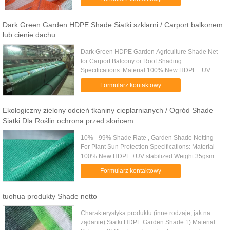
Specyfikacja: w zwojach lub ...
Dark Green Garden HDPE Shade Siatki szklarni / Carport balkonem
lub cienie dachu
Dark Green HDPE Garden Agriculture Shade Net
for Carport Balcony or Roof Shading
Specifications: Material 100% New HDPE +UV
stabilized Weight 35gsm-380gsm On request
Formularz kontaktowy
Shade rate 10%-99% Net width Any size is ...
Ekologiczny zielony odcień tkaniny cieplarnianych / Ogród Shade
Siatki Dla Roślin ochrona przed słońcem
10% - 99% Shade Rate , Garden Shade Netting
For Plant Sun Protection Specifications: Material
100% New HDPE +UV stabilized Weight 35gsm-
380gsm On request Shade rate 10%-99% Net
Formularz kontaktowy
width Any size is available for ....
tuohua produkty Shade netto
Charakterystyka produktu (inne rodzaje, jak na
żądanie) Siatki HDPE Garden Shade 1) Materiał: