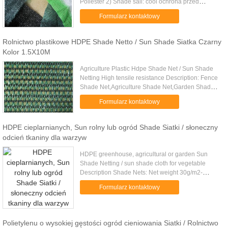
Poliester 2) Shade sail: cool ochrona przed
gorącym słońcem 3) Zablokować 90% światła
Formularz kontaktowy
słonecznego. Prosta instalacja...
Rolnictwo plastikowe HDPE Shade Netto / Sun Shade Siatka Czarny
Kolor 1.5X10M
Agriculture Plastic Hdpe Shade Net / Sun Shade
Netting High tensile resistance Description: Fence
Shade Net,Agriculture Shade Net,Garden Shade
Net High quality with anti uv High Shade Rating
Formularz kontaktowy
High screen power ....
HDPE cieplarnianych, Sun rolny lub ogród Shade Siatki / słoneczny
odcień tkaniny dla warzyw
HDPE greenhouse, agricultural or garden Sun
Shade Netting / sun shade cloth for vegetable
Description Shade Nets: Net weight 30g/m2-
-350g/m2 Net width 1m,2m,3m,4m,5m,6m,etc Rolls
Formularz kontaktowy
Lengths On request(10m,50m,100m...
Polietylenu o wysokiej gęstości ogród cieniowania Siatki / Rolnictwo