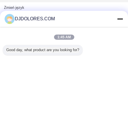
Zmień język
DJDOLORES.COM
pełne strony
1:45 AM
Copyright © 2014 - 2025 djdolores.com.
All rights reserved.
Good day, what product are you looking for?
Developed by
ECER