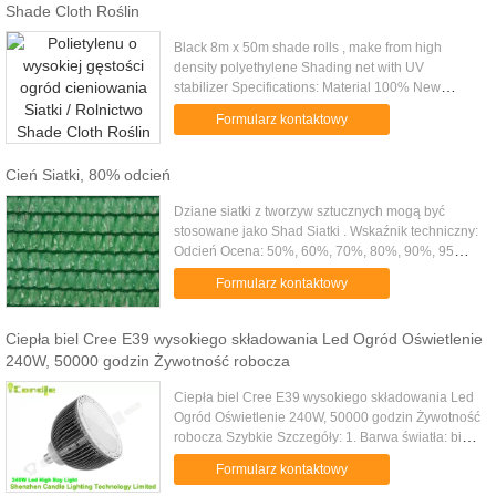
Shade Cloth Roślin
Black 8m x 50m shade rolls , make from high
density polyethylene Shading net with UV
stabilizer Specifications: Material 100% New
HDPE +UV stabilized Weight 35gsm-380gsm On
Formularz kontaktowy
request Shade rate 10%-99% Net width ...
Cień Siatki, 80% odcień
Dziane siatki z tworzyw sztucznych mogą być
stosowane jako Shad Siatki . Wskaźnik techniczny:
Odcień Ocena: 50%, 60%, 70%, 80%, 90%, 95%.
Materiał: HDPE, aluminium Gazy, Poliester Gazy.
Formularz kontaktowy
Anty-UV chronią ...
Ciepła biel Cree E39 wysokiego składowania Led Ogród Oświetlenie
240W, 50000 godzin Żywotność robocza
Ciepła biel Cree E39 wysokiego składowania Led
Ogród Oświetlenie 240W, 50000 godzin Żywotność
robocza Szybkie Szczegóły: 1. Barwa światła: biała
ciepła 2. Całkowite zniekształcenia harmoniczne: ≤
Formularz kontaktowy
10% 3. ...