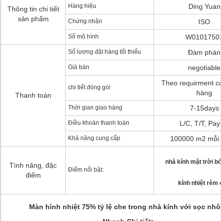
Hàng hiệu
Ding Yuan
Thông tin chi tiết
sản phẩm
Chứng nhận
ISO
Số mô hình
W0101750
Số lượng đặt hàng tối thiểu
Đàm phán
Giá bán
negotiable
Theo requirment c
chi tiết đóng gói
hàng
Thanh toán
Thời gian giao hàng
7-15days
Điều khoản thanh toán
L/C, T/T, Pay
Khả năng cung cấp
100000 m2 mỗi 
nhà kính mặt trời b
Tính năng, đặc
Điểm nổi bật:
điểm
kính nhiệt rèm
Màn hình nhiệt 75% tỷ lệ che trong nhà kính với sọc nh