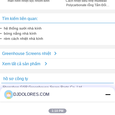
màn hình nhiệt sọc nhôm kính
Cách nhiệt siêu nhẹ multiwall
Polycarbonate rỗng Tấm Đối
Skylight
Tìm kiếm liên quan:
hệ thống sưởi nhà kính
bóng nắng nhà kính
rèm cách nhiệt nhà kính
Greenhouse Screens nhiệt
Xem tất cả sản phẩm
hồ sơ công ty
Shenzhen GSP Greenhouse Spare Parts Co.,Ltd
DJDOLORES.COM
Nhà cung cấp xác nhận
Trust Seal
Verified Suplier
1:10 PM