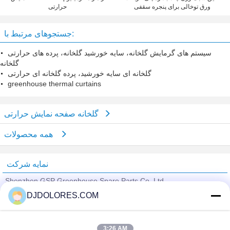
ورق توخالی برای پنجره سقفی
حرارتی
جستجوهای مرتبط با:
سیستم های گرمایش گلخانه، سایه خورشید گلخانه، پرده های حرارتی
گلخانه
گلخانه ای سایه خورشید، پرده گلخانه ای حرارتی
greenhouse thermal curtains
گلخانه صفحه نمایش حرارتی
همه محصولات
نمایه شرکت
Shenzhen GSP Greenhouse Spare Parts Co.,Ltd
DJDOLORES.COM
تامین کنندگان تایید شده
Trust Seal
Verified Suplier
3:26 AM