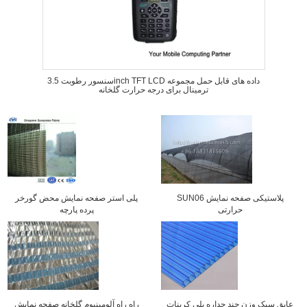
سنسور رطوبت 3.5inch TFT LCD داده های قابل حمل مجموعه
ترمینال برای درجه حرارت گلخانه
SUN06 پلاستیکی صفحه نمایش
پلی استر صفحه نمایش محض گورخر
حرارتی
پرده پارچه
عایق سبک وزن چند جداره پلی کربنات
راه راه آلومینیوم گلخانه صفحه نمایش