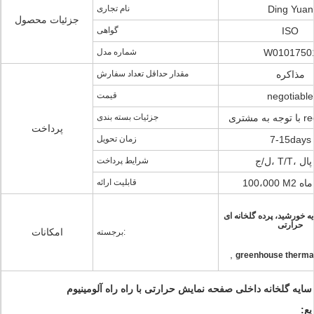
Ding Yuan
نام تجاری
جزئیات محصول
ISO
گواهی
W0101750
شماره مدل
مذاکره
مقدار حداقل تعداد سفارش
negotiable
قیمت
requirm
جزئیات بسته بندی
پرداخت
7-15days
زمان تحویل
T، پی پال
شرایط پرداخت
 هر ماه
قابلیت ارائه
یه خورشید، پرده گلخانه ای
حرارتی
امکانات
برجسته:
,
greenhouse thermal
ع: