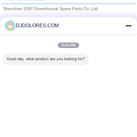
Shenzhen GSP Greenhouse Spare Parts Co.,Ltd
Fournisseurs vérifié
DJDOLORES.COM
Trust Seal
Verified Suplier
5:24 PM
Accueil
Good day, what product are you looking for?
Tous les produits
Au sujet de nous
Contactez-nous
Demande de soumission
Changez la langue