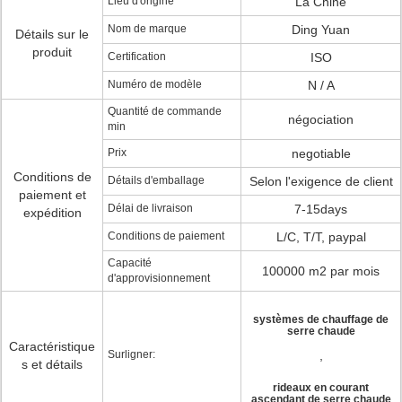
Lieu d'origine
La Chine
Nom de marque
Ding Yuan
Détails sur le
produit
Certification
ISO
Numéro de modèle
N / A
Quantité de commande
négociation
min
Prix
negotiable
Conditions de
Détails d'emballage
Selon l'exigence de client
paiement et
Délai de livraison
7-15days
expédition
Conditions de paiement
L/C, T/T, paypal
Capacité
100000 m2 par mois
d'approvisionnement
systèmes de chauffage de
serre chaude
Caractéristique
Surligner:
,
s et détails
rideaux en courant
ascendant de serre chaude