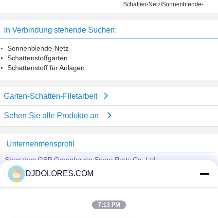
Schatten-Netz/Sonnenblende-
Zaun, der schwarze Farbe
1.5X10M fängt
In Verbindung stehende Suchen:
Sonnenblende-Netz
Schattenstoffgarten
Schattenstoff für Anlagen
Garten-Schatten-Filetarbeit
Sehen Sie alle Produkte an
Unternehmensprofil
Shenzhen GSP Greenhouse Spare Parts Co.,Ltd
DJDOLORES.COM
Überprüfte Lieferanten
Trust Seal
Verified Suplier
7:13 PM