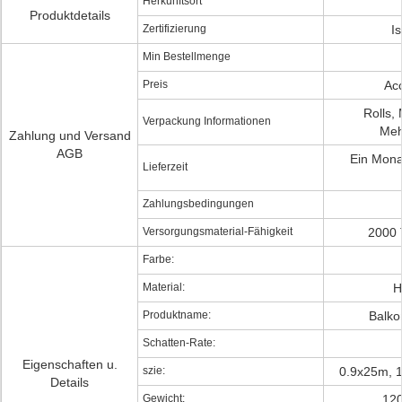
Herkunftsort
Produktdetails
Zertifizierung
I
Min Bestellmenge
Preis
Ac
Rolls, 
Verpackung Informationen
Meh
Zahlung und Versand
AGB
Ein Mona
Lieferzeit
Zahlungsbedingungen
Versorgungsmaterial-Fähigkeit
2000 
Farbe:
Material:
H
Produktname:
Balko
Schatten-Rate:
Eigenschaften u.
szie:
0.9x25m, 
Details
Gewicht:
12