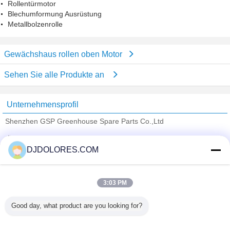
Rollentürmotor
Blechumformung Ausrüstung
Metallbolzenrolle
Gewächshaus rollen oben Motor
Sehen Sie alle Produkte an
Unternehmensprofil
Shenzhen GSP Greenhouse Spare Parts Co.,Ltd
Überprüfte Lieferanten
DJDOLORES.COM
Trust Seal
Verified Suplier
3:03 PM
Nach Hause
Good day, what product are you looking for?
Alle Produkte