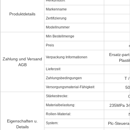
Herkunftsort
Markenname
Produktdetails
Zertifizierung
Modellnummer
Min Bestellmenge
Preis
Ersatz-part
Verpackung Informationen
Zahlung und Versand
Plast
AGB
Lieferzeit
Zahlungsbedingungen
T /
Versorgungsmaterial-Fähigkeit
50
Stärkestrecke:
Materialbelastung:
235MPa 3
Rollen-Material:
Eigenschaften u.
System:
Plc-Steuer
Details