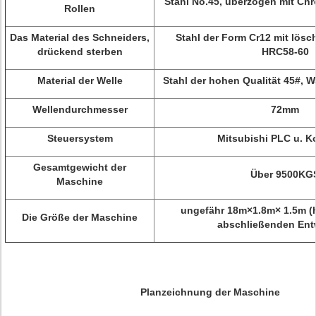
Stahl No.45, überzogen mit Chr
Rollen
Das Material des Schneiders,
Stahl der Form Cr12 mit lös
drückend sterben
HRC58-60
Material der Welle
Stahl der hohen Qualität 45#, 
Wellendurchmesser
72mm
Steuersystem
Mitsubishi PLC u. K
Gesamtgewicht der
Über 9500KG
Maschine
ungefähr 18m×1.8m× 1.5m (
Die Größe der Maschine
abschließenden Ent
Planzeichnung der Maschine