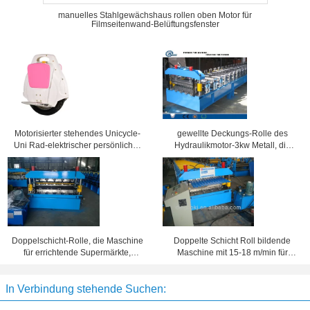
manuelles Stahlgewächshaus rollen oben Motor für
Filmseitenwand-Belüftungsfenster
Motorisierter stehendes Unicycle-
gewellte Deckungs-Rolle des
Uni Rad-elektrischer persönlicher
Hydraulikmotor-3kw Metall, die
Transporter 20km/h maximal
Maschine durch automatisches
Kontrollsystem bildet
Doppelschicht-Rolle, die Maschine
Doppelte Schicht Roll bildende
für errichtende Supermärkte,
Maschine mit 15-18 m/min für
Einkaufszentren, Stadien bildet
Wellpappe Dach Geschwindigkeit
In Verbindung stehende Suchen: