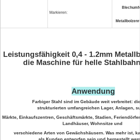
Blechumf
Markieren:
Metallbolzenr
Leistungsfähigkeit 0,4 - 1.2mm Metallb
die Maschine für helle Stahlbahn
Anwendung
Farbiger Stahl sind im Gebäude weit verbreitet: die
strukturierten umfangreichen Lager, Anlagen, s
Märkte, Einkaufszentren, Geschäftsmärkte, Stadien, Feriendörfer
Landhäuser, Wohnsitze und
verschiedene Arten von Gewächshäusern. Was mehr ist, k
als Kunden entworfen sein und hergestellt we