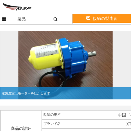
接触の製造者
製品
電気温室はモーターを転がします
起源の場所
中国（
ブランド名
X
商品の詳細