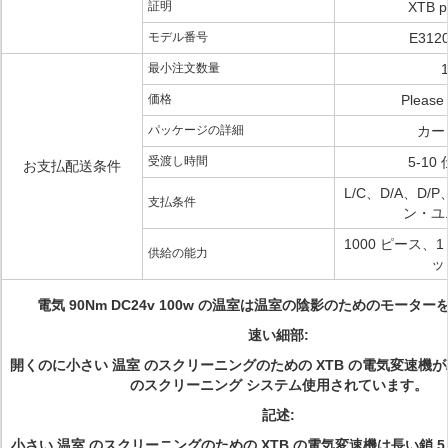
証明
XTB p
モデル番号
E312
最小注文数量
価格
Please 
パッケージの詳細
カー
受渡し時間
5-10
お支払配送条件
L/C、D/A、D/
支払条件
ン・ユ
1000 ピース、
供給の能力
ッ
電気 90Nm DC24v 100w の温室は温室の陰影のためのモータ
速い細部:
開くのに小さい 温室 のスクリーニングのための XTB の電気変速機が
のスクリーニング システム使用されています。
記述:
小さい 温室 のスクリーニングのための XTB の電気変速機は長い鎖 