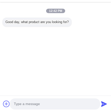
Trust Seal
Verified Suplier
12:42 PM
ホーム
Good day, what product are you looking for?
すべての製品
企業情報
お問い合わせ
見積依頼
言語を変えて下さい
完全な場所
Copyright © 2014 - 2026 Shenzhen GSP Greenhouse Spare Parts
Co.,Ltd.
All rights reserved.