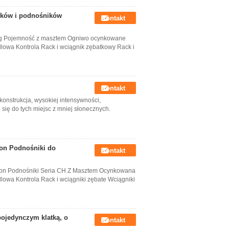
ników i podnośników
Kontakt
kg Pojemność z masztem Ogniwo ocynkowane
owa Kontrola Rack i wciągnik zębatkowy Rack i
Kontakt
onstrukcja, wysokiej intensywności,
się do tych miejsc z mniej słonecznych.
ion Podnośniki do
Kontakt
ion Podnośniki Seria CH Z Masztem Ocynkowana
wa Kontrola Rack i wciągniki zębate Wciągniki
pojedynczym klatką, o
Kontakt