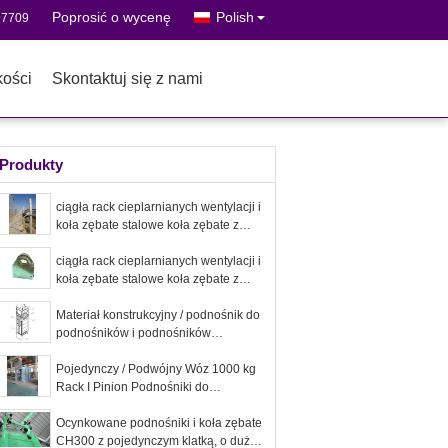
Poprosić o wycenę
Polish
97709
kości
Skontaktuj się z nami
Produkty
ciągła rack cieplarnianych wentylacji i
koła zębate stalowe koła zębate z
łożyskiem stopu miedzi
ciągła rack cieplarnianych wentylacji i
koła zębate stalowe koła zębate z
łożyskiem stopu miedzi
Materiał konstrukcyjny / podnośnik do
podnośników i podnośników
samochodowych CH750 750kg
Pojedyncza klatka
Pojedynczy / Podwójny Wóz 1000 kg
Rack I Pinion Podnośniki do
Materiałów Budowlanych
Ocynkowane podnośniki i koła zębate
CH300 z pojedynczym klatką, o dużej