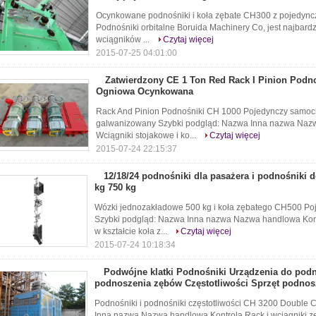
Ocynkowane podnośniki i koła zębate CH300 z pojedyncz
Podnośniki orbitalne Boruida Machinery Co, jest najbar
wciągników ...
Czytaj więcej
2015-07-25 04:01:00
Zatwierdzony CE 1 Ton Red Rack I Pinion Podn
Ogniowa Ocynkowana
Rack And Pinion Podnośniki CH 1000 Pojedynczy samoch
galwanizowany Szybki podgląd: Nazwa Inna nazwa Nazwa
Wciągniki stojakowe i ko...
Czytaj więcej
2015-07-24 22:15:37
12/18/24 podnośniki dla pasażera i podnośniki 
kg 750 kg
Wózki jednozakładowe 500 kg i koła zębatego CH500 
Szybki podgląd: Nazwa Inna nazwa Nazwa handlowa Kontr
w kształcie koła z...
Czytaj więcej
2015-07-24 10:18:34
Podwójne klatki Podnośniki Urządzenia do podn
podnoszenia zębów Częstotliwości Sprzęt podno
Podnośniki i podnośniki częstotliwości CH 3200 Double
Inna nazwa Nazwa handlowa Kontrola Rack i wciągniki z