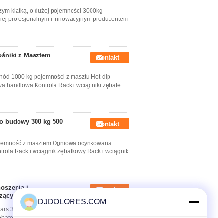
ym klatką, o dużej pojemności 3000kg
dziej profesjonalnym i innowacyjnym producentem
ośniki z Masztem
Kontakt
ód 1000 kg pojemności z masztu Hot-dip
 handlowa Kontrola Rack i wciągniki zębate
do budowy 300 kg 500
Kontakt
Pojemność z masztem Ogniowa ocynkowana
ola Rack i wciągnik zębatkowy Rack i wciągnik
oszenia i
Kontakt
szący CH3200
DJDOLORES.COM
 Cars 3200kg Pojemność Szybki podgląd: Nazwa
ębate Wciągniki stojakowe i kołowe CH