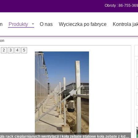
Obroty :
86-755-36
m
Produkty
O nas
Wycieczka po fabryce
Kontrola ja
ion
2
3
4
5
ciągła rack cieplarnianych wentylacji i koła zębate stalowe koła zębate z łożyskiem stopu miedzi