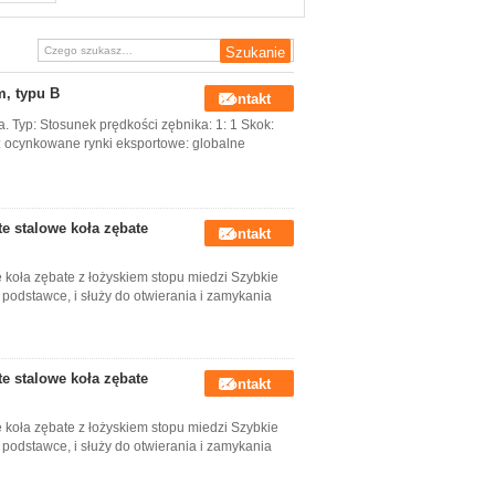
pojemności 3000kg
m, typu B
Kontakt
 Typ: Stosunek prędkości zębnika: 1: 1 Skok:
y: ocynkowane rynki eksportowe: globalne
te stalowe koła zębate
Kontakt
we koła zębate z łożyskiem stopu miedzi Szybkie
podstawce, i służy do otwierania i zamykania
te stalowe koła zębate
Kontakt
we koła zębate z łożyskiem stopu miedzi Szybkie
podstawce, i służy do otwierania i zamykania