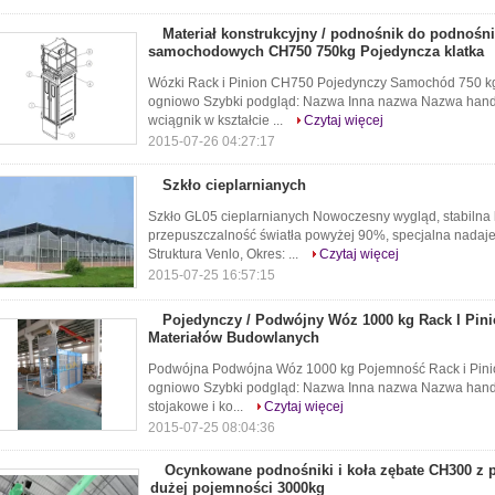
Materiał konstrukcyjny / podnośnik do podnoś
samochodowych CH750 750kg Pojedyncza klatka
Wózki Rack i Pinion CH750 Pojedynczy Samochód 750 
ogniowo Szybki podgląd: Nazwa Inna nazwa Nazwa handl
wciągnik w kształcie ...
Czytaj więcej
2015-07-26 04:27:17
Szkło cieplarnianych
Szkło GL05 cieplarnianych Nowoczesny wygląd, stabilna k
przepuszczalność światła powyżej 90%, specjalna nadaje 
Struktura Venlo, Okres: ...
Czytaj więcej
2015-07-25 16:57:15
Pojedynczy / Podwójny Wóz 1000 kg Rack I Pin
Materiałów Budowlanych
Podwójna Podwójna Wóz 1000 kg Pojemność Rack i Pin
ogniowo Szybki podgląd: Nazwa Inna nazwa Nazwa handlo
stojakowe i ko...
Czytaj więcej
2015-07-25 08:04:36
Ocynkowane podnośniki i koła zębate CH300 z 
dużej pojemności 3000kg