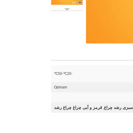
-20℃-50℃
Ophram
سبزی رشد چراغ
قرمز و آبی چراغ چراغ رشد
,