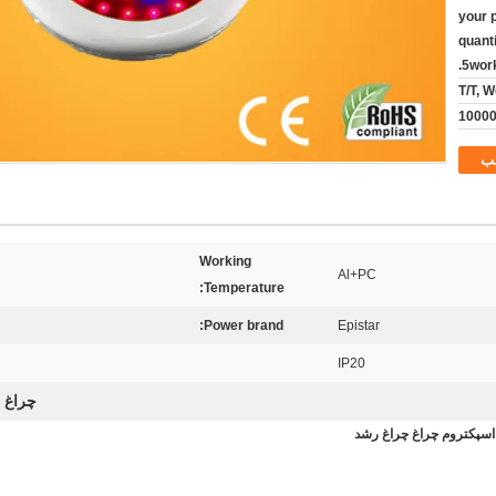
your 
quant
5work
T/T, 
10000
ب
Working
Al+PC
Temperature:
Power brand:
Epistar
IP20
چراغ 