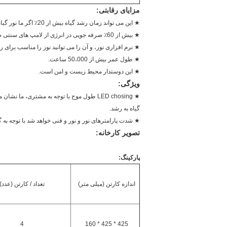
مزایای رقابتی:
★ این می تواند زمان رشد گیاه بیش از 20٪ اگر ما نور گیاه LED استفاده صرفه جویی
★ بیش از 60٪ صرفه جویی در انرژی از لامپ های سنتی صرفه جویی در انرژی
★ نرم افزاری نور، و آن را می توانید نور را مناسب برای
★ طول عمر بیش از 50،000 ساعت.
★ این دوستدار محیط زیست و امن است.
ویژگی:
گیاه به رشد.
★ شدت پارامترهای نور و نور و فنی خواهد شد با توجه به 
تصویر کارخانه:
پارکینگ:
اندازه کارتن (میلی متر)
تعداد / کارتن (عدد)
4
425 * 425 * 160