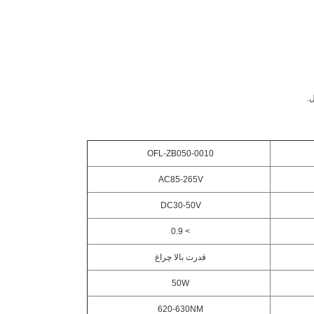
.
OFL-ZB050-0010
AC85-265V
DC30-50V
> 0.9
قدرت بالا چراغ
50W
620-630NM