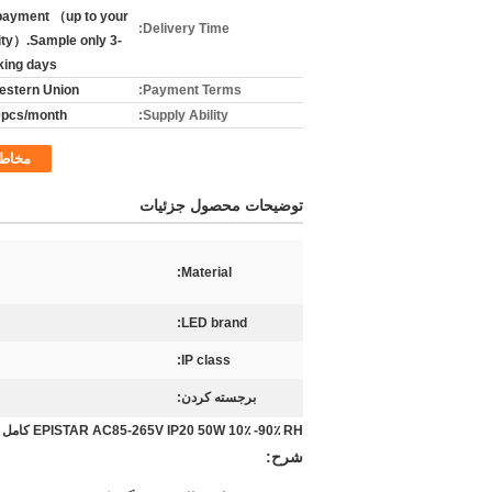
payment （up to your
Delivery Time:
ity）.Sample only 3-
ing days.
Western Union
Payment Terms:
pcs/month
Supply Ability:
مخاط
توضیحات محصول جزئیات
Material:
LED brand:
IP class:
برجسته کردن:
EPISTAR AC85-265V IP20 50W 10٪ -90٪ RH کامل اسپکتروم چراغ چراغ رشد
شرح: