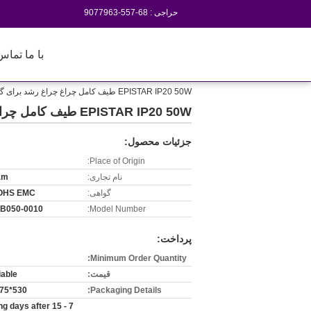
حراجی :
86-755-3697709
با ما تماس
EPISTAR IP20 50W طیف کامل چراغ چراغ رشد برای گل AC85-265V
EPISTAR IP20 50W طیف کامل چراغ چراغ رشد برای گل AC85-265V
جزئیات محصول:
Place of Origin:
نام تجاری:
am
گواهی:
OHS EMC
ZB050-0010
Model Number:
پرداخت:
Minimum Order Quantity:
قیمت:
iable
530*375*240
Packaging Details:
orking days after