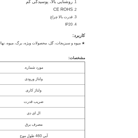
روشنایی بالا، پوسیدگی کم
CE ROHS
قدرت بالا چراغ
IP20
کاربرد:
★ میوه و سبزیجات، گل، محصولات ویژه، برگ، میوه، نهال
مشخصات:
مورد شماره.
ولتاژ ورودی
ولتاژ کاری
ضریب قدرت
ال ای دی
مصرف برق
آبی 460 طول موج