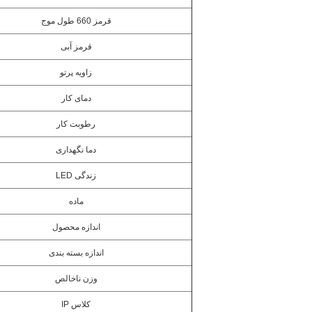
قرمز 660 طول موج
قرمز آبی
زاویه پرتو
دمای کار
رطوبت کار
دما نگهداری
زندگی LED
ماده
اندازه محصول
اندازه بسته بندی
وزن ناخالص
کلاس IP