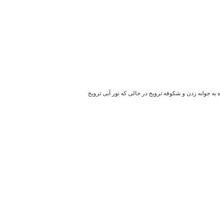
L طول موج با توجه به مشتری، ما نشان می 620-630nm 640-660nm برای قرمز، 450-460nm 460-470nm برای نور blue.Red گیاه به جوانه زدن و شکوفه ترویج در حالی که نور آبی ترویج