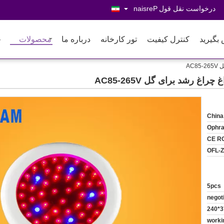
درخواست نقل قول
Persian
 بگیرید
کنترل کیفیت
تور کارخانه
درباره ما
محصولات
خ
China
Ophr
CE R
OFL-
5pcs
negot
7 - 15 w