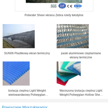
Poliester Sheer ekranu Zebra rolety tekstylne
SUN06 Plastikowy ekran termiczny
paski aluminiowe cieplarniane
ekrany termiczne
Izolacja cieplna Light Weight
Wyciszona Izolacja cieplna Light
wielowarstwowy Poliwęglan
Weight Poliwęglan Hollow Sheet
Hollow arkusz dla Skylight
4mm-30mm
Powiązane Wyszukiwania: