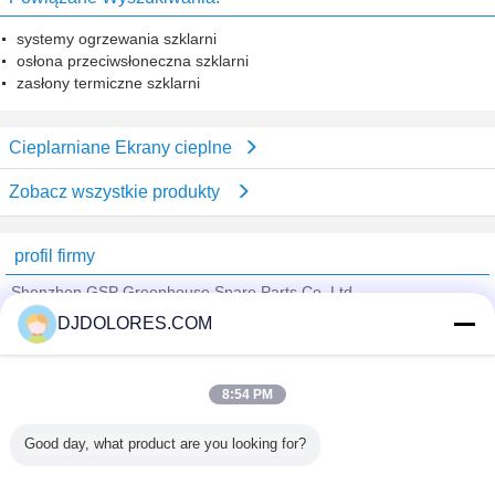
systemy ogrzewania szklarni
osłona przeciwsłoneczna szklarni
zasłony termiczne szklarni
Cieplarniane Ekrany cieplne
Zobacz wszystkie produkty
profil firmy
Shenzhen GSP Greenhouse Spare Parts Co.,Ltd
DJDOLORES.COM
sprawdzonych dostawców
Trust Seal
Verified Suplier
8:54 PM
Good day, what product are you looking for?
Dom
Wszystkie produkty