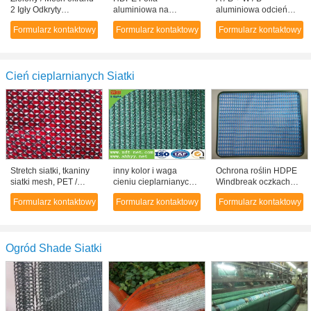
2 Igły Odkryty
aluminiowa na
aluminiowa odcień
Rolnictwo Shade netto
zewnątrz rolety netto
cieplarnianych
Formularz kontaktowy
Formularz kontaktowy
Formularz kontaktowy
ogród patio RV
Rolnictwa i
paskiem ekran o
Przedszkole
Ogrodnictwa Garden
wysokiej proporcji
Zadaszenie Sun Tarp
Siatki
cieniowania
Cień cieplarnianych Siatki
Stretch siatki, tkaniny
inny kolor i waga
Ochrona roślin HDPE
siatki mesh, PET /
cieniu cieplarnianych
Windbreak oczkach
tkaniny nylonowej
netto
ogrodowych, Wrap
Formularz kontaktowy
Formularz kontaktowy
Formularz kontaktowy
siatki, tkaniny szary
dzianiny
Odzież shell
Ogród Shade Siatki