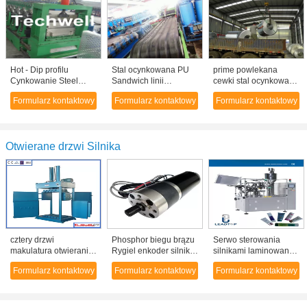
Hot - Dip profilu
Stal ocynkowana PU
prime powlekana
Cynkowanie Steel
Sandwich linii
cewki stal ocynkowana
Strip kablowe, korytka
produkcyjnej
Kolor powlekane, o
Formularz kontaktowy
Formularz kontaktowy
Formularz kontaktowy
kablowego
Automatyczny System
dużej wytrzymałości
walcowanie Machine
chłodzenia
blachy stalowej
TW-CBT300
Otwierane drzwi Silnika
cztery drzwi
Phosphor biegu brązu
Serwo sterowania
makulatura otwierania
Rygiel enkoder silnika
silnikami laminowane /
/ karton / plastik złom
24VDC 65W z
Plastic Tube
Formularz kontaktowy
Formularz kontaktowy
Formularz kontaktowy
maszyna papiernicza
silnikiem planetarnej
napełniania i
banding
uszczelniania maszyn
High Speed