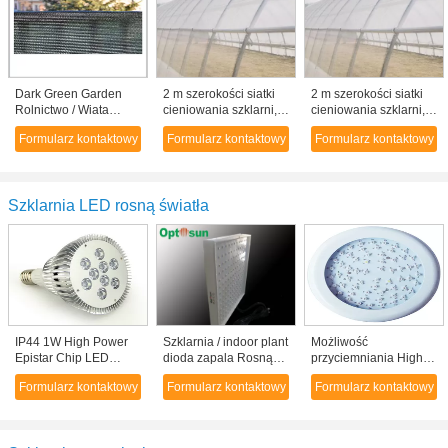
Dark Green Garden
2 m szerokości siatki
2 m szerokości siatki
Rolnictwo / Wiata
cieniowania szklarni,
cieniowania szklarni,
Shade Siatki /
szklarnia owadów cień
szklarnia owadów cień
Formularz kontaktowy
Formularz kontaktowy
Formularz kontaktowy
cieniowanie
pokrywa
pokrywa
cieplarnianych
Szklarnia LED rosną światła
IP44 1W High Power
Szklarnia / indoor plant
Możliwość
Epistar Chip LED
dioda zapala Rosnące
przyciemniania High
PAR38 Czerwony
6 metrów
Power Full Spectrum
Formularz kontaktowy
Formularz kontaktowy
Formularz kontaktowy
Niebieski rosną
kwadratowych 28W
LED rosną światła
żarówki, 30/60/90
180W IP44 UFO
stopień