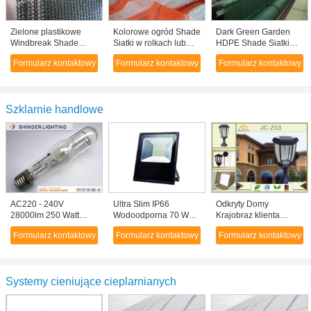
Zielone plastikowe
Kolorowe ogród Shade
Dark Green Garden
Windbreak Shade
Siatki w rolkach lub
HDPE Shade Siatki
Siatka bezpieczeństwa
utworów na Sill lub
szklarni / Carport
Formularz kontaktowy
Formularz kontaktowy
Formularz kontaktowy
dla rolnictwa / Carport /
dachu cieniowania
balkonem lub cienie
farm
dachu
Szklarnie handlowe
AC220 - 240V
Ultra Slim IP66
Odkryty Domy
28000lm 250 Watt
Wodoodporna 70 Watt
Krajobraz klienta
lampy
LED Flood Light dla
Westinghouse Solar
Formularz kontaktowy
Formularz kontaktowy
Formularz kontaktowy
metalohalogenkowe /
dziedzińce Lighting
Lights czarne / brąz
metalohalogenkowe
żarówki
Systemy cieniujące cieplarnianych