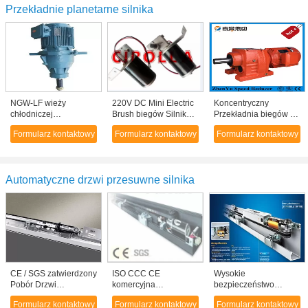
Przekładnie planetarne silnika
NGW-LF wieży
220V DC Mini Electric
Koncentryczny
chłodniczej
Brush biegów Silnik
Przekładnia biegów z
przemysłowe
Electric wieszak
silnikiem inline do
Formularz kontaktowy
Formularz kontaktowy
Formularz kontaktowy
przekładnie /
konwertera /
Przekładnie
mieszadłem miksera
planetarne Reduktor
niski poziom hałasu
Automatyczne drzwi przesuwne silnika
CE / SGS zatwierdzony
ISO CCC CE
Wysokie
Pobór Drzwi
komercyjna
bezpieczeństwo
automatyczne
automatyczne
Regulowany
Formularz kontaktowy
Formularz kontaktowy
Formularz kontaktowy
Operator Low Power
rozsuwane szklane
bezramowa Drzwi