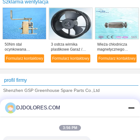
Szklarnia wentylacja
50Nm stal
3 ostrza wirnika
Wieża chłodnicza
ocynkowana
plastikowe Garaż /
magnetycznego
Greenhouse
Wentylacja szklarni
uzdatniania wody
Formularz kontaktowy
Formularz kontaktowy
Formularz kontaktowy
wentylacja manualna
Wentylatory PA-66 UL
Urządzenia Lime
skrzynia biegów z
94 V-0 Szpulka
Remover Usuwanie
zębatką odlewania
kamienia
stożkowych
profil firmy
Shenzhen GSP Greenhouse Spare Parts Co.,Ltd
sprawdzonych dostawców
DJDOLORES.COM
Trust Seal
Verified Suplier
3:56 PM
Dom