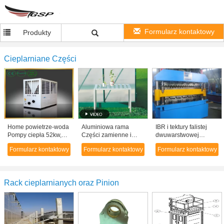
Formularz kontaktowy
Produkty
Cieplarniane Części
Home powietrze-woda
Aluminiowa rama
IBR i tektury falistej
Pompy ciepła 52kw,
Części zamienne i
dwuwarstwowej
Wymuszony
akcesoria szklarniowe,
Walcowanie
Formularz kontaktowy
Formularz kontaktowy
Formularz kontaktowy
Wymiennik ciepła
ogród scenie jeden
sterowania maszyną
powietrze-powietrze
poziom
5,5 KW PLC
Pompy dla
komercyjnych
Rack cieplarnianych oraz Pinion