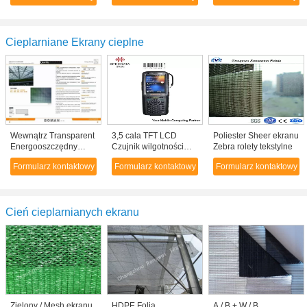
drzwi z hartowanego
przesuwne Energy
szkła
Saving
Cieplarniane Ekrany cieplne
Wewnątrz Transparent
3,5 cala TFT LCD
Poliester Sheer ekranu
Energooszczędny
Czujnik wilgotności
Zebra rolety tekstylne
AAS10 ekranu
Przenośny terminal
Formularz kontaktowy
Formularz kontaktowy
Formularz kontaktowy
zbierania danych dla
temperatury
Greenhouse
Cień cieplarnianych ekranu
Zielony / Mesh ekranu
HDPE Folia
A / B + W / B