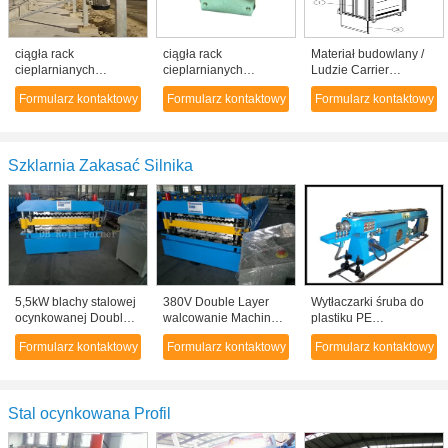
ciągła rack
ciągła rack
Materiał budowlany /
cieplarnianych
cieplarnianych
Ludzie Carrier
wentylacji i koła zębate
wentylacji i koła zębate
zębatkowy Podnośniki
Formularz kontaktowy
Formularz kontaktowy
Formularz kontaktowy
stalowe koła zębate z
stalowe koła zębate z
CH750 750 kg
łożyskiem stopu miedzi
łożyskiem stopu miedzi
pojedyncze klatki
Szklarnia Zakasać Silnika
5,5kW blachy stalowej
380V Double Layer
Wytłaczarki śruba do
ocynkowanej Double
walcowanie Machine
plastiku PE
Layer Walcowanie
prądem zmiennym
nawadniania
Formularz kontaktowy
Formularz kontaktowy
Formularz kontaktowy
Maszyna do falistej
konwersji
kroplowego maszynie
dachu
częstotliwości
podejmowania rury
Stal ocynkowana Profil