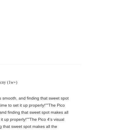
cny (1w+)
is smooth, and finding that sweet spot
me to set it up properly!""The Pico
 and finding that sweet spot makes all
t up properly!""The Pico 4's visual
ng that sweet spot makes all the