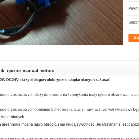
Payme
Supply
Ko
iki ręczne
manual motors
,
40W DC24V skrzyni biegów elektryczne cieplarnianych zakasać
houe przesiewowych służy do otwierania / zamykania mały system ekranowania cie
ue przesiewowych obejmuje 5 metrowy łańcuch i nawijacz. Jej wał wyjściowy będzi
ieplarnianych.
greenhoue można łatwo obrócić, i ma długą żywotność. Jej utrzymanie jest bardzo